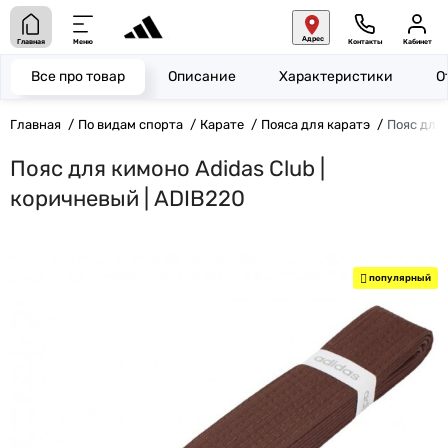
Адрес
Главная
Меню
Контакты
Кабинет
Все про товар
Описание
Характеристики
О
Главная
По видам спорта
Карате
Пояса для каратэ
Пояс для 
Пояс для кимоно Adidas Club |
коричневый | ADIB220
популярный