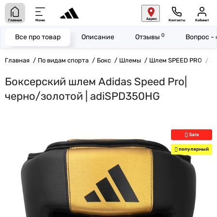
Адрес
Главная
Меню
Контакты
Кабинет
0
Все про товар
Описание
Отзывы
Вопрос -
Главная
По видам спорта
Бокс
Шлемы
Шлем SPEED PRO
Бо
Боксерский шлем Adidas Speed Pro|
черно/золотой | adiSPD350HG
Sale
популярный