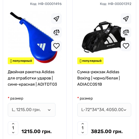
Код:
НФ-00001496
Код:
НФ-00001392
популярный
популярный
Двойная ракетка Adidas
Сумка-рюкзак Adidas
для отработки ударов |
Boxing | чорно/белая |
сине-красная | ADITDT03
ADIACC051B
размер
размер
1215.00 грн.
3825.00 грн.