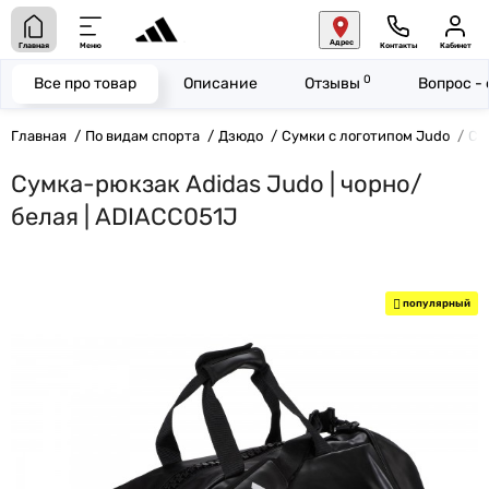
Адрес
Главная
Меню
Контакты
Кабинет
0
Все про товар
Описание
Отзывы
Вопрос -
Главная
По видам спорта
Дзюдо
Сумки с логотипом Judo
Су
Сумка-рюкзак Adidas Judo | чорно/
белая | ADIACC051J
популярный