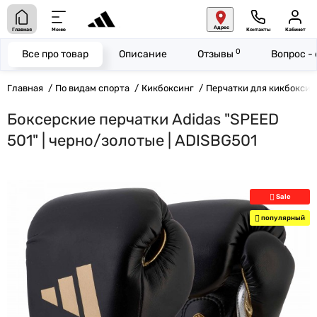
Адрес
Главная
Меню
Контакты
Кабинет
0
Все про товар
Описание
Отзывы
Вопрос -
Главная
По видам спорта
Кикбоксинг
Перчатки для кикбоксин
Боксерские перчатки Adidas "SPEED
501" | черно/золотые | ADISBG501
Sale
популярный