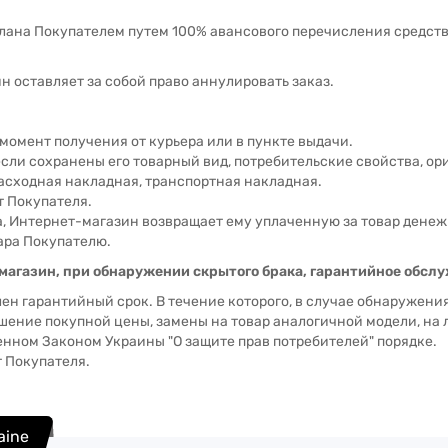
делана Покупателем путем 100% авансового перечисления средст
н оставляет за собой право аннулировать заказ.
в момент получения от курьера или в пункте выдачи.
 если сохранены его товарный вид, потребительские свойства, о
расходная накладная, транспортная накладная.
т Покупателя.
а, Интернет-магазин возвращает ему уплаченную за товар денеж
ара Покупателю.
 магазин, при обнаружении скрытого брака, гарантийное обсл
ен гарантийный срок. В течение которого, в случае обнаружения
шение покупной цены, замены на товар аналогичной модели, на
ленном Законом Украины "О защите прав потребителей" порядке.
т Покупателя.
raine