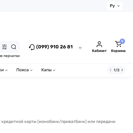
Ру
0
(099) 910 26 81
Кабинет
Корзина
ие перчатки
ки
Пояса
Капы
1/2
у кредитной карты (монобанк/приватбанк) или передачи