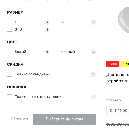
РАЗМЕР
L
S
3
3
STD
1
ЦВЕТ
белый
черный
1
2
СКИДКА
Sale
по
Только со cкидками
Двойная ра
12
отработки 
НОВИНКА
Только новые поступления
1
размер
Сбросить
Выберите фильтры
1588.00 грн