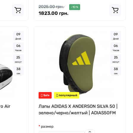
2025.00 грн.
-10 %
1823.00 грн.
0
9
0
9
Дней
Дней
0
6
0
6
Часов
Часов
2
5
2
5
минут
минут
3
7
3
7
сек
сек
Sale
популярный
o Air
Лапы ADIDAS X ANDERSON SILVA 50 |
зелено/черно/желтый | ADIAS50FM
размер