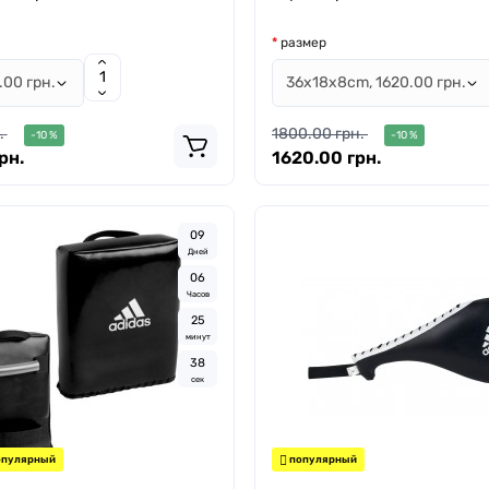
размер
.
1800.00 грн.
-10 %
-10 %
рн.
1620.00 грн.
0
9
Дней
0
6
Часов
2
5
минут
3
7
сек
пулярный
популярный