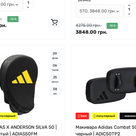
размер
.
-10 %
рн.
4275.00 грн.
-10 %
3848.00 грн.
0
9
Дней
0
6
Часов
2
5
минут
3
7
сек
пулярный
Sale
популярный
новинк
AS X ANDERSON SILVA 50 |
Макивара Adidas Combat 50
тый | ADIAS50FM
черный | ADIC50TP2