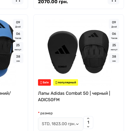
2070.00 грн.
0
9
0
9
Дней
Дней
0
6
0
6
Часов
Часов
2
5
2
5
минут
минут
3
7
3
7
сек
сек
Sale
популярный
иний/
Лапы Adidas Combat 50 | черный |
ADIC50FM
размер