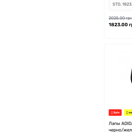
2025.00 грн
1823.00 г
Sale
по
Лапы ADID
черно/жел