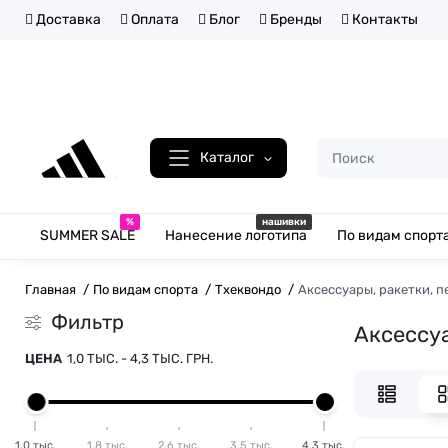
Доставка
Оплата
Блог
Бренды
Контакты
Каталог
%
нашивки
SUMMER SALE
Нанесение логотипа
По видам спорт
Главная
По видам спорта
Тхеквондо
Аксессуары, ракетки, п
Фильтр
Аксессуа
ЦЕНА
1,0 ТЫС.
-
4,3 ТЫС.
ГРН.
1,0 тыс.
1,8 тыс.
2,6 тыс.
3,5 тыс.
4,3 тыс.