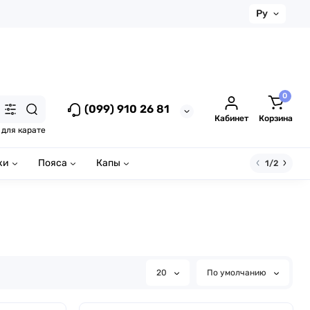
Ру
0
(099) 910 26 81
Кабинет
Корзина
 для карате
ки
Пояса
Капы
1/2
20
По умолчанию