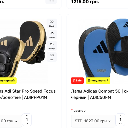
н.
1215.00 грн.
0
9
Дней
0
6
Часов
2
5
минут
3
7
сек
пулярный
Sale
популярный
s Adi Star Pro Speed Focus
Лапы Adidas Combat 50 | с
о/золотые | ADIPFP01M
черный | ADIC50FM
размер