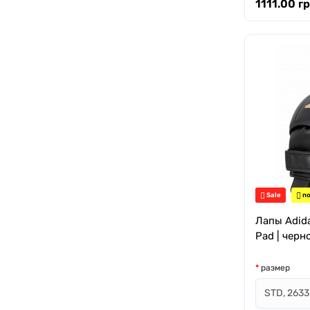
1111.00 гр
Sale
по
Лапы Adida
Pad | черн
размер