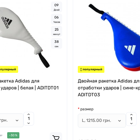
0
9
Дней
0
6
Часов
2
5
минут
3
7
сек
пулярный
популярный
кетка Adidas для
Двойная ракетка Adidas дл
ударов | белая | ADITDT01
отработки ударов | сине-кр
ADITDT03
размер
.
-30 %