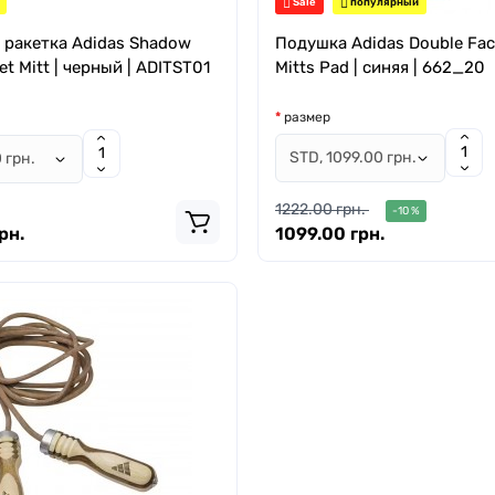
Sale
популярный
 ракетка Adidas Shadow
Подушка Adidas Double Fac
et Mitt | черный | ADITST01
Mitts Pad | синяя | 662_20
размер
1222.00 грн.
-10 %
рн.
1099.00 грн.