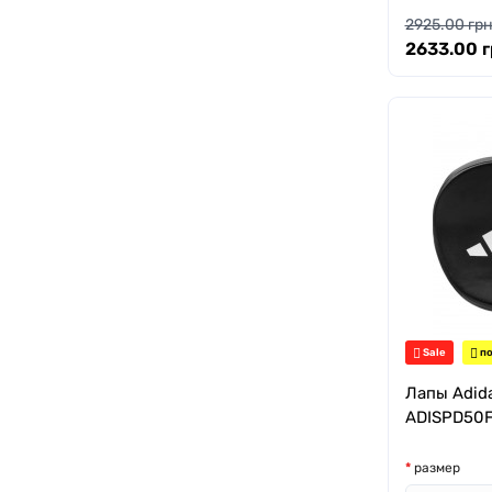
2925.00 грн
2633.00 г
Sale
по
Лапы Adida
ADISPD50
размер