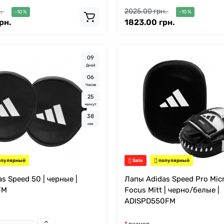
.
2025.00 грн.
-10 %
-10 %
рн.
1823.00 грн.
0
9
Дней
0
6
Часов
2
5
минут
3
7
сек
пулярный
Sale
популярный
s Speed 50 | черные |
Лапы Adidas Speed Pro Micr
FM
Focus Mitt | черно/белые |
ADISPD550FM