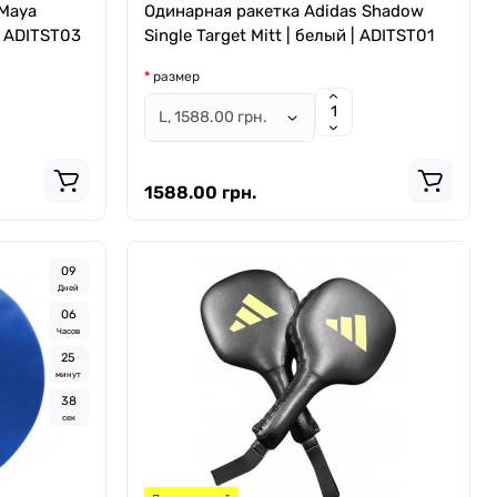
 Maya
Одинарная ракетка Adidas Shadow
 | ADITST03
Single Target Mitt | белый | ADITST01
размер
1588.00 грн.
0
9
Дней
0
6
Часов
2
5
минут
3
7
сек