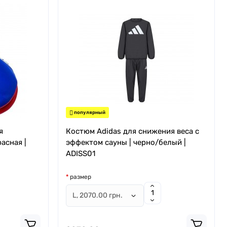
популярный
я
Костюм Adidas для снижения веса с
асная |
эффектом сауны | черно/белый |
ADISS01
размер