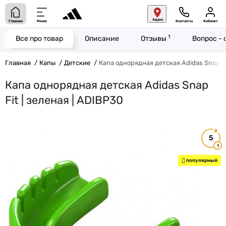
Адрес
Главная
Меню
Контакты
Кабинет
1
Все про товар
Описание
Отзывы
Вопрос - 
Главная
Капы
Детские
Капа однорядная детская Adidas Snap Fi
Капа однорядная детская Adidas Snap
Fit | зеленая | ADIBP30
5
1
популярный