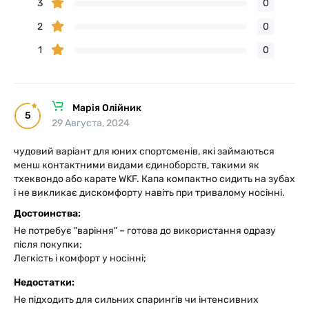
3
0
2
0
1
0
Марія Олійник
5
29 Августа, 2024
чудовий варіант для юних спортсменів, які займаються
менш контактними видами єдиноборств, такими як
тхеквондо або карате WKF. Капа компактно сидить на зубах
і не викликає дискомфорту навіть при тривалому носінні.
Достоинства:
Не потребує "варіння" – готова до використання одразу
після покупки;
Легкість і комфорт у носінні;
Недостатки:
Не підходить для сильних спарингів чи інтенсивних