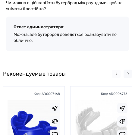
Чи можна в цій капі їсти бутерброд між раундами, щоб не
знімати її постійно?
Ответ администратора:
Можна, але бутерброд доведеться розмазувати по
обличчю.
Рекомендуемые товары
Код:
AD0007168
Код:
AD0006776