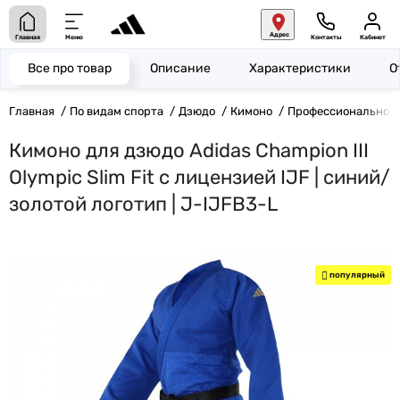
Адрес
Главная
Меню
Контакты
Кабинет
Все про товар
Описание
Характеристики
О
Главная
По видам спорта
Дзюдо
Кимоно
Профессиональное 
Кимоно для дзюдо Adidas Champion III
Olympic Slim Fit с лицензией IJF | синий/
золотой логотип | J-IJFB3-L
популярный