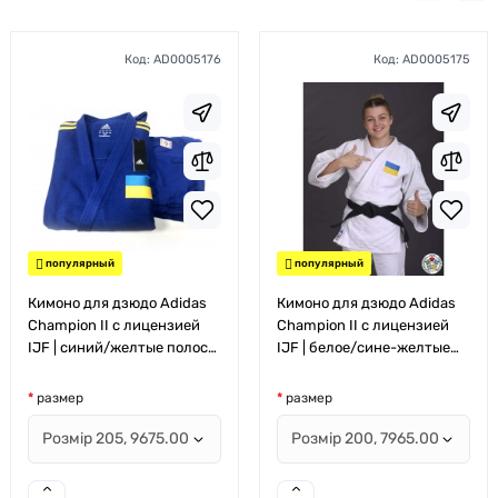
Код:
AD0005176
Код:
AD0005175
популярный
популярный
Кимоно для дзюдо Adidas
Кимоно для дзюдо Adidas
Champion II с лицензией
Champion II с лицензией
IJF | синий/желтые полосы
IJF | белое/сине-желтые
| J-IJFB-SMU
полосы | J-IJF-SMU
размер
размер