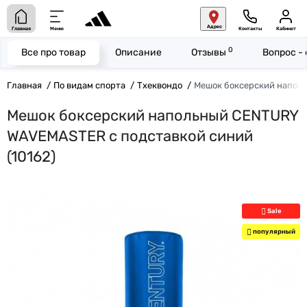
Адрес
Главная
Меню
Контакты
Кабинет
0
Все про товар
Описание
Отзывы
Вопрос -
Главная
По видам спорта
Тхеквондо
Мешок боксерский напол
Мешок боксерский напольный CENTURY
WAVEMASTER с подставкой синий
(10162)
Sale
популярный