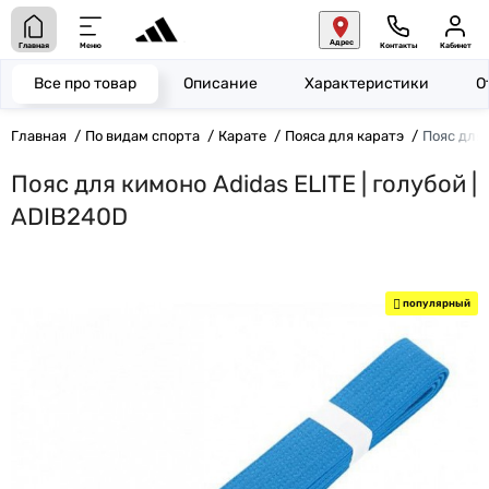
Адрес
Главная
Меню
Контакты
Кабинет
Все про товар
Описание
Характеристики
О
Главная
По видам спорта
Карате
Пояса для каратэ
Пояс для 
Пояс для кимоно Adidas ELITE | голубой |
ADIB240D
популярный