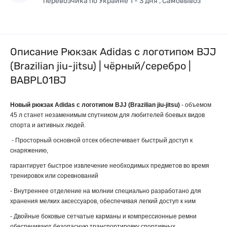
перевозчика по Украине 1 - 3 дня , Самовывоз
Описание Рюкзак Adidas с логотипом BJJ
(Brazilian jiu-jitsu) | чёрный/серебро |
BABPL01BJ
Новый рюкзак
Adidas
с логотипом
BJJ
(
Brazilian jiu-jitsu)
- объемом
45 л станет незаменимым спутником для любителей боевых видов
спорта и активных людей.
-
Просторный основной отсек
обеспечивает быстрый доступ к
снаряжению,
гарантирует быстрое извлечение необходимых предметов во время
тренировок или соревнований
- Внутреннее отделение на молнии специально разработано для
хранения мелких аксессуаров, обеспечивая легкий доступ к
ним
- Двойные боковые сетчатые карманы и компрессионные ремни
обеспечивают безопасную транспортировку спортивных