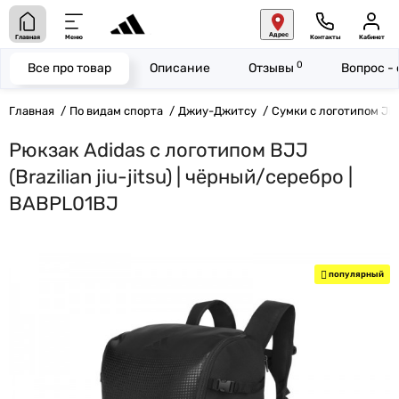
Адрес
Главная
Меню
Контакты
Кабинет
0
Все про товар
Описание
Отзывы
Вопрос -
Главная
По видам спорта
Джиу-Джитсу
Сумки с логотипом Jiu
Рюкзак Adidas с логотипом BJJ
(Brazilian jiu-jitsu) | чёрный/серебро |
BABPL01BJ
популярный