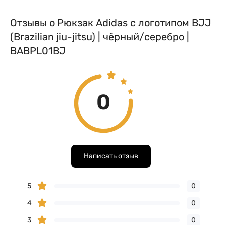
Отзывы о Рюкзак Adidas с логотипом BJJ
(Brazilian jiu-jitsu) | чёрный/серебро |
BABPL01BJ
0
Написать отзыв
5
0
4
0
3
0