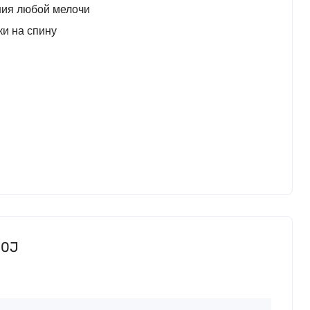
ения любой мелочи
ки на спину
90J