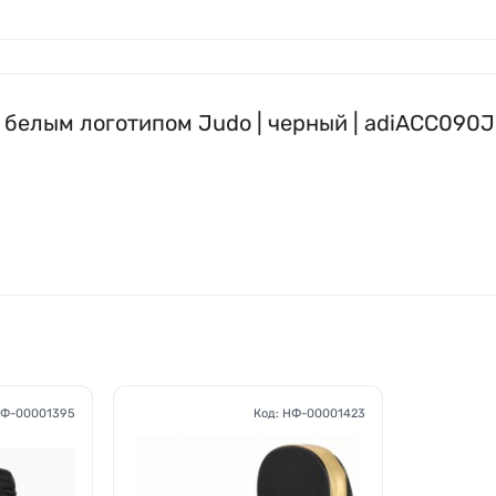
с белым логотипом Judo | черный | adiACC090J
Ф-00001395
Код:
НФ-00001423