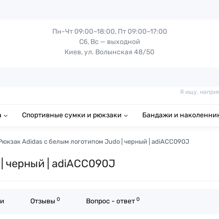
Пн-Чт 09:00–18:00, Пт 09:00–17:00
Сб, Вс — выходной
Киев, ул. Волынская 48/50
Я ищу, напри
а
Спортивные сумки и рюкзаки
Бандажи и наколенни
Рюкзак Adidas с белым логотипом Judo | черный | adiACC090J
| черный | adiACC090J
0
0
ки
Отзывы
Вопрос - ответ