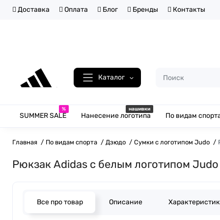
Доставка
Оплата
Блог
Бренды
Контакты
Каталог
%
нашивки
SUMMER SALE
Нанесение логотипа
По видам спорт
Главная
По видам спорта
Дзюдо
Сумки с логотипом Judo
Рюкзак Adidas с белым логотипом Judo 
Все про товар
Описание
Характеристи