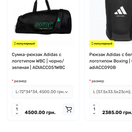
популярный
популярный
Сумка-рюкзак Adidas с
Рюкзак Adidas с бе
логотипом WBC | чорно/
логотипом Boxing | 
зеленая | ADIACC051WBC
adiACC090B
размер
размер
4500.00 грн.
2385.00 грн