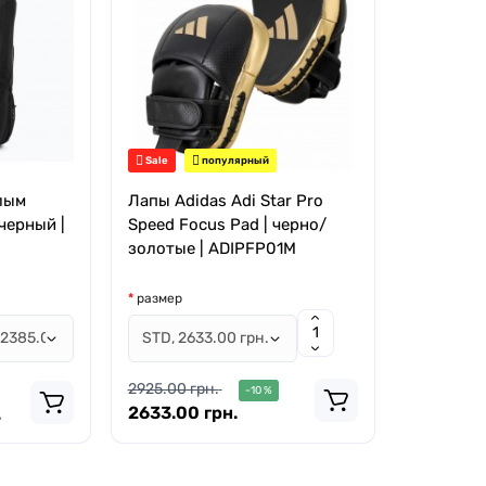
Sale
популярный
лым
Лапы Adidas Adi Star Pro
черный |
Speed Focus Pad | черно/
золотые | ADIPFP01M
размер
2925.00 грн.
-10 %
2633.00 грн.
.