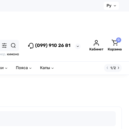
Ру
0
(099) 910 26 81
Кабинет
Корзина
мер,
кимоно
ки
Пояса
Капы
1/2