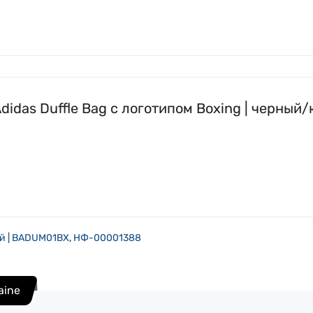
didas Duffle Bag с логотипом Boxing | черны
ый | BADUM01BX
,
НФ-00001388
raine