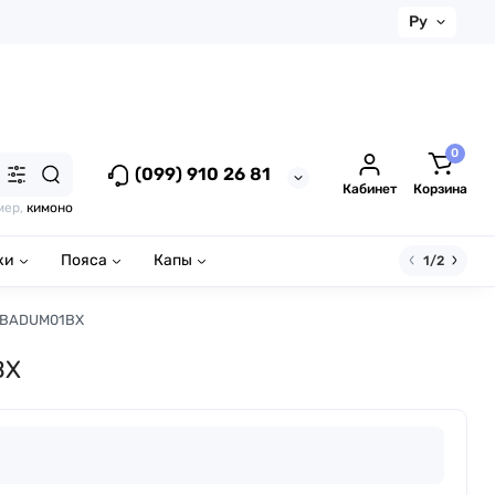
Ру
0
(099) 910 26 81
Кабинет
Корзина
мер,
кимоно
ки
Пояса
Капы
1/2
 | BADUM01BX
BX