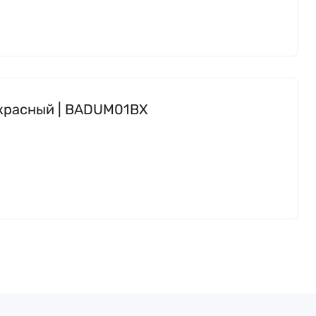
й/красный | BADUM01BX