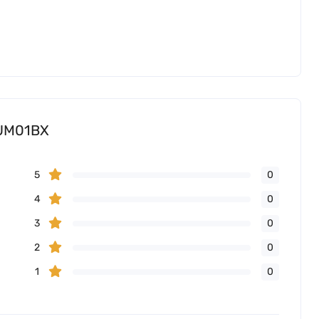
DUM01BX
5
0
4
0
3
0
2
0
1
0