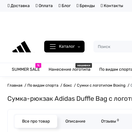
Доставка
Оплата
Блог
Бренды
Контакты
Каталог
%
нашивки
SUMMER SALE
Нанесение логотипа
По видам спорт
Главная
По видам спорта
Бокс
Сумки с логотипом Boxing
Сумка-рюкзак Adidas Duffle Bag с лого
0
Все про товар
Описание
Отзывы