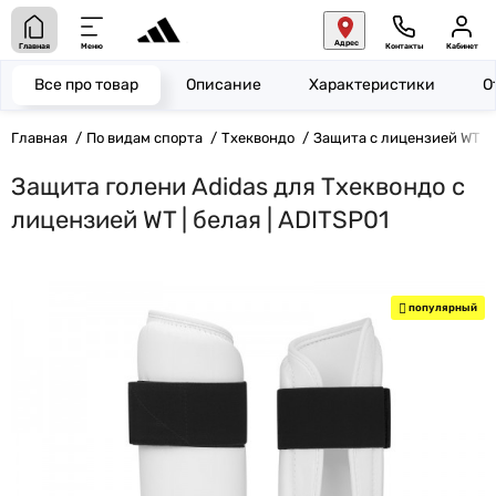
Адрес
Главная
Меню
Контакты
Кабинет
Все про товар
Описание
Характеристики
О
Главная
По видам спорта
Тхеквондо
Защита с лицензией WT
Защита голени Adidas для Тхеквондо с
лицензией WT | белая | ADITSP01
популярный