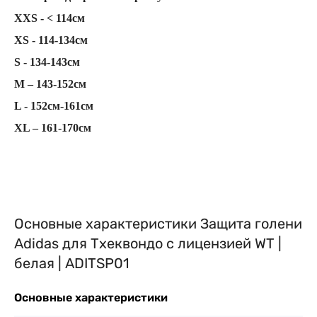
XXS - < 114см
XS - 114-134см
S - 134-143см
M – 143-152см
L - 152см-161см
XL – 161-170см
Основные характеристики Защита голени
Adidas для Тхеквондо с лицензией WT |
белая | ADITSP01
Основные характеристики