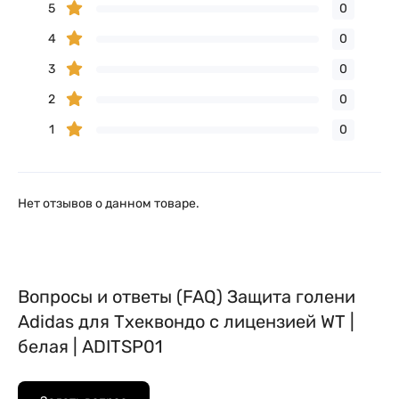
5
0
4
0
3
0
2
0
1
0
Нет отзывов о данном товаре.
Вопросы и ответы (FAQ) Защита голени
Adidas для Тхеквондо с лицензией WT |
белая | ADITSP01