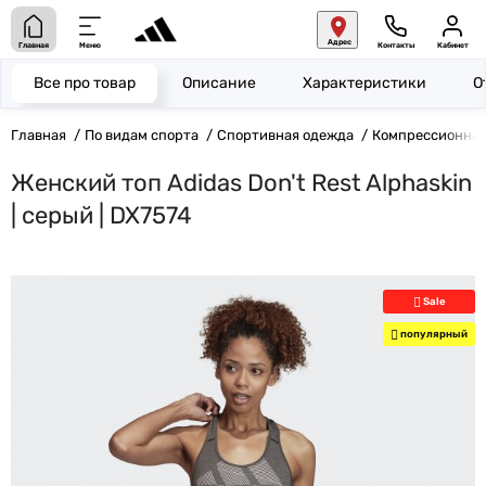
Адрес
Главная
Меню
Контакты
Кабинет
Все про товар
Описание
Характеристики
О
Главная
По видам спорта
Спортивная одежда
Компрессионная
Женский топ Adidas Don't Rest Alphaskin
| серый | DX7574
Sale
популярный