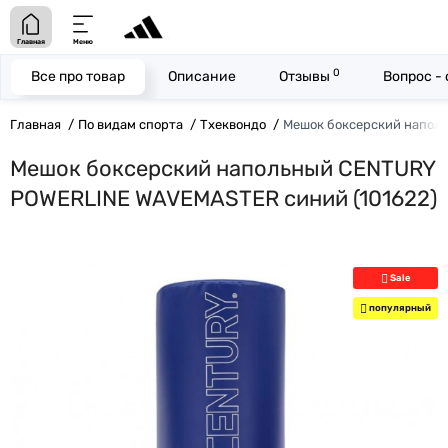
Главная
Меню
0
Все про товар
Описание
Отзывы
Вопрос -
Главная
По видам спорта
Тхеквондо
Мешок боксерский напол
Мешок боксерский напольный CENTURY
POWERLINE WAVEMASTER синий (101622)
Sale
популярный