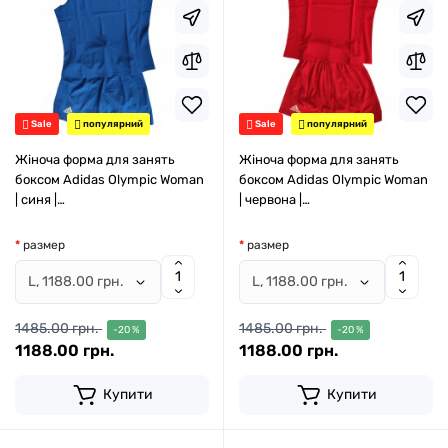
Sale
популярний
Sale
популярний
Жіноча форма для занять
Жіноча форма для занять
боксом Adidas Olympic Woman
боксом Adidas Olympic Woman
| синя |
| червона |
ADIAIBA20TW\ADIAIBA20SKW
ADIAIBA20TW\ADIAIBA20SKW
размер
размер
1485.00 грн.
1485.00 грн.
-20 %
-20 %
1188.00 грн.
1188.00 грн.
Купити
Купити