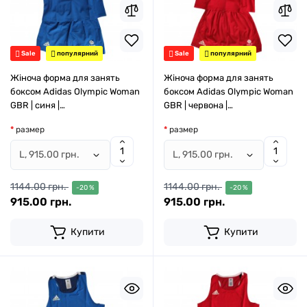
Sale
популярний
Sale
популярний
Жіноча форма для занять
Жіноча форма для занять
боксом Adidas Olympic Woman
боксом Adidas Olympic Woman
GBR | синя |
GBR | червона |
ADIAIBA20TW\ADIAIBA20SKW
ADIAIBA20TW\ADIAIBA20SKW
размер
размер
1144.00 грн.
1144.00 грн.
-20 %
-20 %
915.00 грн.
915.00 грн.
Купити
Купити