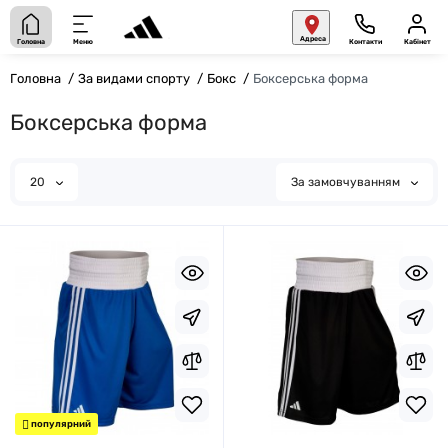
Адреса
Головна
Меню
Контакти
Кабінет
Головна
За видами спорту
Бокс
Боксерська форма
Боксерська форма
20
За замовчуванням
популярний