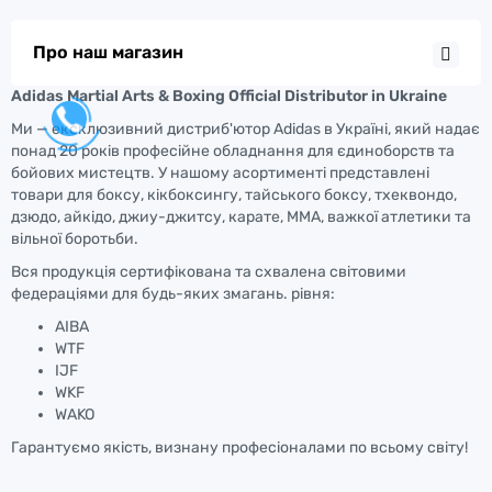
Про наш магазин
Adidas Martial Arts & Boxing Official Distributor in Ukraine
Ми — ексклюзивний дистриб'ютор Adidas в Україні, який надає
понад 20 років професійне обладнання для єдиноборств та
бойових мистецтв. У нашому асортименті представлені
товари для боксу, кікбоксингу, тайського боксу, тхеквондо,
дзюдо, айкідо, джиу-джитсу, карате, ММА, важкої атлетики та
вільної боротьби.
Вся продукція сертифікована та схвалена світовими
федераціями для будь-яких змагань. рівня:
AIBA
WTF
IJF
WKF
WAKO
Гарантуємо якість, визнану професіоналами по всьому світу!