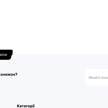
raine
а знижок?
Категорії