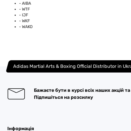
- AIBA
- WTF
- IJF
- WKF
- WAKO
Adidas Martial Arts & Boxing Official Distributor in Uk
Бажаєте бути в курсі всіх наших акцій т
Підпишіться на розсилку
Інформація