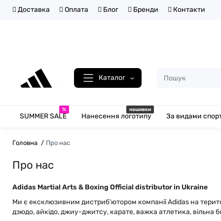
Доставка
Оплата
Блог
Бренди
Контакти
Каталог
%
нашивки
SUMMER SALE
Нанесення логотипу
За видами спор
Головна
Про нас
Про нас
Adidas Martial Arts & Boxing Official distributor in Ukraine
Ми є ексклюзивним дистриб'ютором компанії Adidas на терито
дзюдо, айкідо, джиу-джитсу, карате, важка атлетика, вільна бо