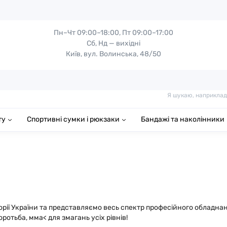
Пн–Чт 09:00–18:00, Пт 09:00–17:00
Сб, Нд — вихідні
Київ, вул. Волинська, 48/50
Я шукаю, наприклад
ту
Спортивні сумки і рюкзаки
Бандажі та наколінники
рії України та представляємо весь спектр професійного обладнанн
ротьба, мма< для змагань усіх рівнів!