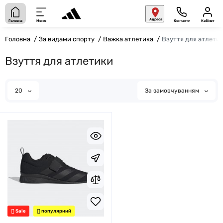
Адреса
Головна
Меню
Контакти
Кабінет
Головна
За видами спорту
Важка атлетика
Взуття для атлети
Взуття для атлетики
20
За замовчуванням
Sale
популярний