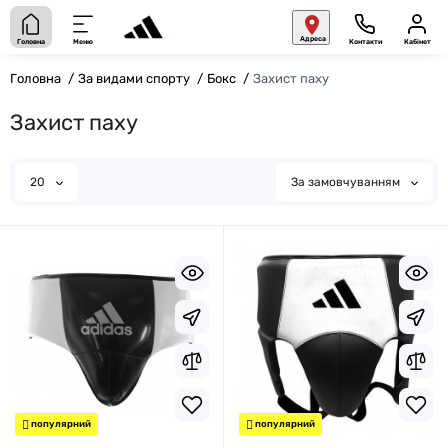
Адреса
Головна
Меню
Контакти
Кабінет
Головна
За видами спорту
Бокс
Захист паху
Захист паху
20
За замовчуванням
популярний
популярний