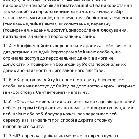
використанням засобів автоматизації або без використання
таких засобів з персональними даними, включаючи збір,
запис, систематизацію, накопичення, зберігання, уточнення
(оновлення, зміна), витяг, використання, передачу
(поширення, надання, доступ), знеособлення, блокування,
видалення, знищення персональних даних.
1.1.4. «Конфіденційність персональних даних» - обов'язкова
для дотримання Адміністратором або іншою особою, що
отримала доступ до персональних даних, вимога не
допускати їх поширення без згоди суб'єкта персональних
даних або наявності іншого законного підстави.
1.1.5. «Користувач сайту Інтернет-магазину budoempire» -
особа, яка має доступ до Сайту, за допомогою мережі Інтернет
і використовує Сайт інтернет-магазину.
1.1.6. «Cookies» - невеликий фрагмент даних, що відправлений
веб-сервером і зберігається на комп'ютері користувача, який
веб-клієнт або веб-браузер кожен раз пересилає веб-
серверу в HTTP-запиті при спробі відкрити сторінку
відповідного сайту.
1.1.7. «IP-адреса» - унікальна мережева адреса вузла в