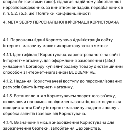
операційні системи тощо), підлягає надійному зберіганню і
нерозповсюдженню, за винятком випадків, передбачених в
п.п. 5.2. і 5.3. цієї Політики конфіденційності.
4. МЕТА ЗБОРУ ПЕРСОНАЛЬНОЇ ІНФОРМАЦІЇ КОРИСТУВАЧА
4.1. Персональні дані Користувача Адміністрація сайту
інтернет-магазину може використовувати з метою:
4.1.1. Ідентифікації Користувача, зареєстрованого на сайті
Інтернет-магазину, для оформлення замовлення і (або)
укладення Договору купівлі-продажу товару дистанційним
способом з Інтернет-магазином BUDOEMPIRE.
4.1.2. Надання Користувачеві доступу до персоналізованих
ресурсів Сайту інтернет-магазину.
4.1.3. Встановлення з Користувачем зворотного зв'язку,
включаючи напрямок повідомлень, запитів, що стосуються
використання Сайту інтернет-магазину, надання послуг,
обробка запитів і заявок від Користувача.
4.1.4. Визначення місця знаходження Користувача для
забезпечення безпеки, запобігання шахрайства.