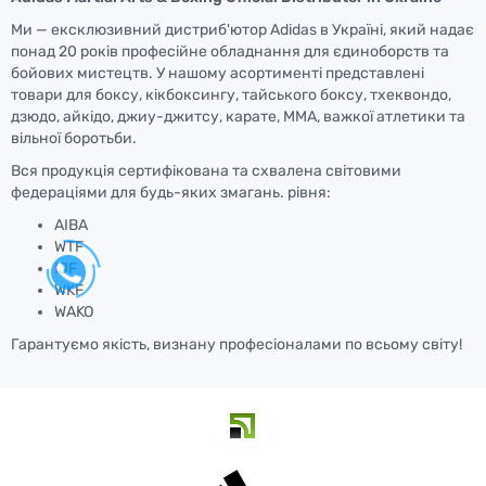
Ми — ексклюзивний дистриб'ютор Adidas в Україні, який надає
понад 20 років професійне обладнання для єдиноборств та
бойових мистецтв. У нашому асортименті представлені
товари для боксу, кікбоксингу, тайського боксу, тхеквондо,
дзюдо, айкідо, джиу-джитсу, карате, ММА, важкої атлетики та
вільної боротьби.
Вся продукція сертифікована та схвалена світовими
федераціями для будь-яких змагань. рівня:
AIBA
WTF
IJF
WKF
WAKO
Гарантуємо якість, визнану професіоналами по всьому світу!