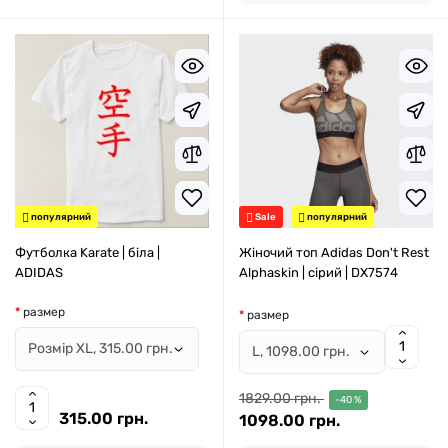
популярний
Sale
популярний
Футболка Karate | біла |
Жіночий топ Adidas Don't Rest
ADIDAS
Alphaskin | сірий | DX7574
размер
размер
1829.00 грн.
-40 %
315.00 грн.
1098.00 грн.