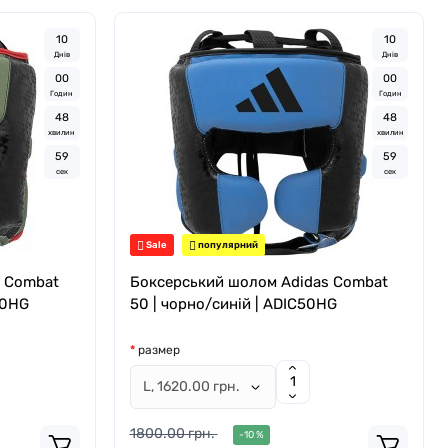
1
0
1
0
Днів
Днів
0
0
0
0
Годин
Годин
4
8
4
8
хвилин
хвилин
5
8
5
8
сек
сек
Sale
популярний
s Combat
Боксерський шолом Adidas Combat
50HG
50 | чорно/синій | ADIC50HG
размер
1800.00 грн.
-10 %