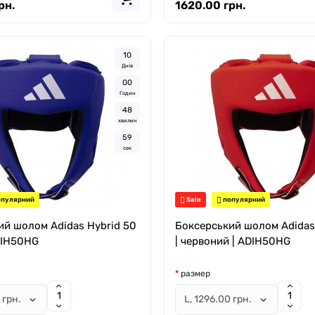
рн.
1620.00 грн.
1
0
Днів
0
0
Годин
4
8
хвилин
5
8
сек
пулярний
Sale
популярний
ий шолом Adidas Hybrid 50
Боксерський шолом Adidas
ADIH50HG
| червоний | ADIH50HG
размер