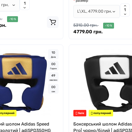
размер
.
-10 %
рн.
5310.00 грн.
-10 %
4779.00 грн.
1
0
Днів
0
0
Годин
4
8
хвилин
5
8
сек
пулярний
Sale
популярний
ий шолом Adidas Speed
Боксерський шолом Adidas
/золотий | adiSPD350HG
Pro| чорно/білий | adiSPD