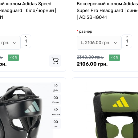
ий шолом Adidas Speed
Боксерський шолом Adidas
Headguard | біло/чорний |
Super Pro Headguard | син
41
| ADISBHG041
размер
.
2340.00 грн.
-10 %
-10 %
рн.
2106.00 грн.
1
0
Днів
0
0
Годин
4
8
хвилин
5
8
сек