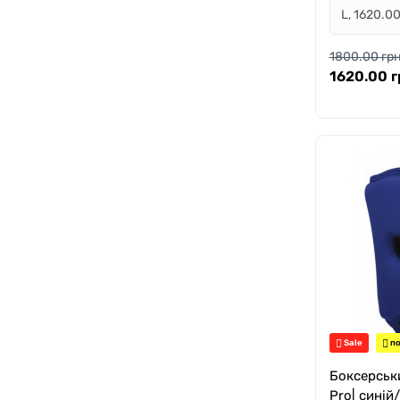
1800.00 грн
1620.00 г
Sale
по
Боксерськ
Pro| синій