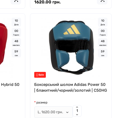
1620.00 грн.
1
0
1
0
Днів
Днів
0
0
0
0
Годин
Годин
4
8
4
8
хвилин
хвилин
5
8
5
8
сек
сек
Sale
 Hybrid 50
Боксерський шолом Adidas Power 50
| блакитний/чорний/золотий | C50HG
размер