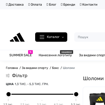
Доставка
Оплата
Блог
Бренди
Контакти
Каталог
%
нашивки
SUMMER SALE
Нанесення логотипу
За видами спор
Головна
За видами спорту
Бокс
Шоломи
Фільтр
Шоломи
ЦІНА
1,3 ТИС.
-
5,3 ТИС.
ГРН.
1,3 тис.
2,3 тис.
3,3 тис.
4,3 тис.
5,3 тис.