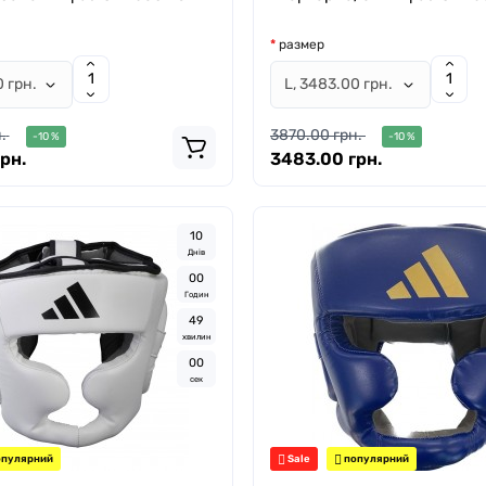
размер
.
3870.00 грн.
-10 %
-10 %
рн.
3483.00 грн.
1
0
Днів
0
0
Годин
4
8
хвилин
5
8
сек
пулярний
Sale
популярний