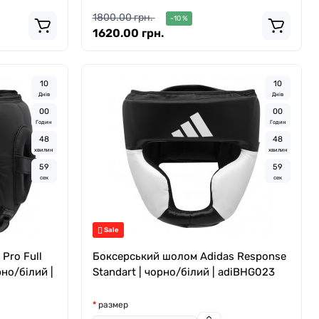
1800.00 грн.
-10 %
1620.00 грн.
1
0
1
0
Днів
Днів
0
0
0
0
Годин
Годин
4
8
4
8
хвилин
хвилин
5
8
5
8
сек
сек
Sale
Pro Full
Боксерський шолом Adidas Response
рно/білий |
Standart | чорно/білий | adiBHG023
размер