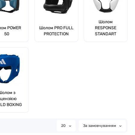
Шолом
лом POWER
Шолом PRO FULL
RESPONSE
50
PROTECTION
STANDART
Шолом з
іцензією
LD BOXING
20
За замовчуванням