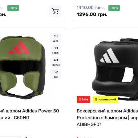
.
1440.00 грн.
-10 %
-10 %
рн.
1296.00 грн.
1
0
Днів
0
0
Годин
4
8
хвилин
5
8
сек
Sale
популярний
ий шолом Adidas Power 50
Боксерський шолом Adidas 
воний | C50HG
Protection з бампером | чо
ADIBHGF01