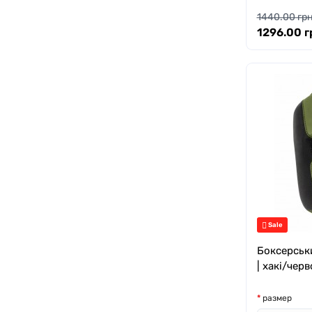
1440.00 грн
1296.00 г
Sale
Боксерськ
| хакі/чер
размер