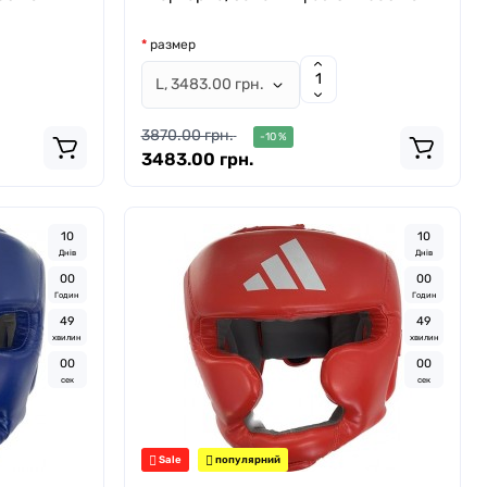
размер
3870.00 грн.
-10 %
3483.00 грн.
1
0
1
0
Днів
Днів
0
0
0
0
Годин
Годин
4
8
4
8
хвилин
хвилин
5
8
5
8
сек
сек
Sale
популярний