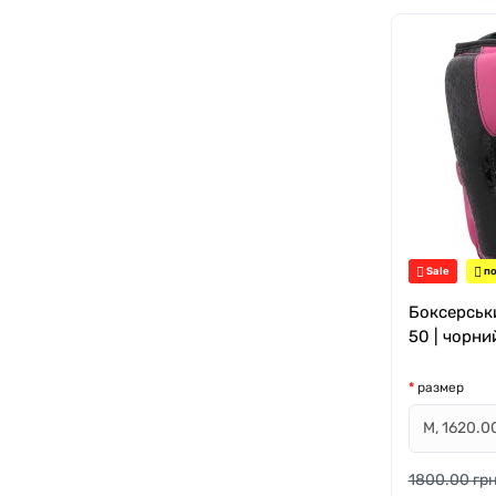
Sale
по
Боксерськ
50 | чорн
размер
1800.00 грн