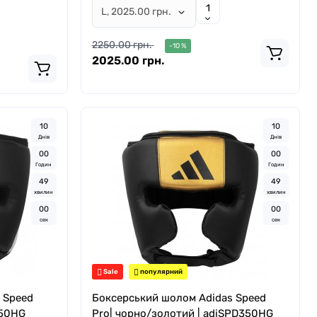
2250.00 грн.
-10 %
2025.00 грн.
1
0
1
0
Днів
Днів
0
0
0
0
Годин
Годин
4
8
4
8
хвилин
хвилин
5
8
5
8
сек
сек
Sale
популярний
 Speed
Боксерський шолом Adidas Speed
350HG
Pro| чорно/золотий | adiSPD350HG