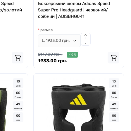
 Speed
Боксерський шолом Adidas Speed
ьо/золотий
Super Pro Headguard | червоний/
срібний | ADISBHG041
размер
2147.00 грн.
-10 %
1933.00 грн.
1
0
1
0
Днів
Днів
0
0
0
0
Годин
Годин
4
8
4
8
хвилин
хвилин
5
8
5
8
сек
сек