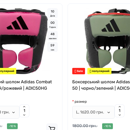
1
0
Днів
0
0
Годин
4
8
хвилин
5
8
сек
пулярний
Sale
популярний
ий шолом Adidas Combat
Боксерський шолом Adida
ий/рожевий | ADIC50HG
50 | чорно/зелений | ADIC
размер
.
1800.00 грн.
-10 %
-10 %