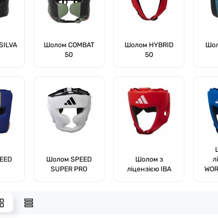
м
SILVA
Шолом COMBAT
Шолом HYBRID
Шо
50
50
EED
Шолом SPEED
Шолом з
л
SUPER PRO
ліцензією IBA
WOR