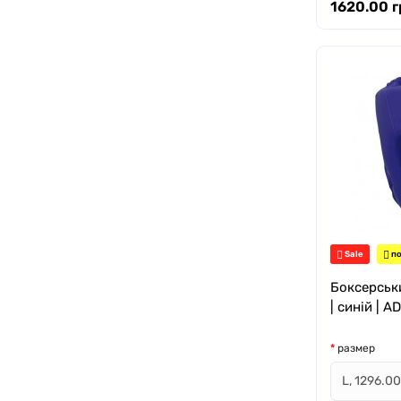
1620.00 г
Sale
по
Боксерськ
| синій | 
размер