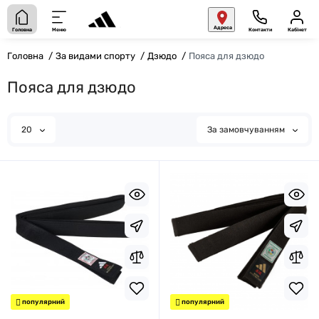
Адреса
Головна
Меню
Контакти
Кабінет
Головна
За видами спорту
Дзюдо
Пояса для дзюдо
Пояса для дзюдо
20
За замовчуванням
популярний
популярний