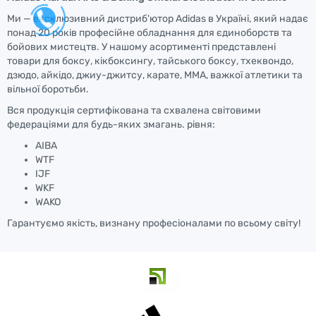
Ми — ексклюзивний дистриб'ютор Adidas в Україні, який надає
понад 20 років професійне обладнання для єдиноборств та
бойових мистецтв. У нашому асортименті представлені
товари для боксу, кікбоксингу, тайського боксу, тхеквондо,
дзюдо, айкідо, джиу-джитсу, карате, ММА, важкої атлетики та
вільної боротьби.
Вся продукція сертифікована та схвалена світовими
федераціями для будь-яких змагань. рівня:
AIBA
WTF
IJF
WKF
WAKO
Гарантуємо якість, визнану професіоналами по всьому світу!