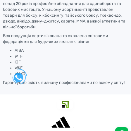
понад 20 років професійне обладнання для єдиноборств та
бойових мистецтв. У нашому асортименті представлені
товари для боксу, кікбоксингу, тайського боксу, тхеквондо,
дзюдо, айкідо, джиу-джитсу, карате, ММА, важкої атлетики та
вільної боротьби.
Вся продукція сертифікована та схвалена світовими
федераціями для будь-яких змагань. рівня:
AIBA
WTF
IJF
WKF
WAKO
Гарантуємо якість, визнану професіоналами по всьому світу!