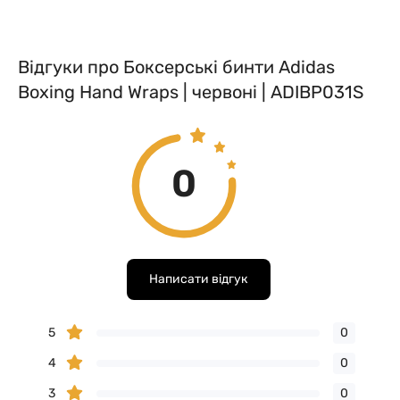
Відгуки про Боксерські бинти Adidas
Boxing Hand Wraps | червоні | ADIBP031S
0
Написати відгук
5
0
4
0
3
0