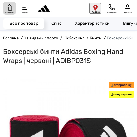
Адреса
Головна
Меню
Контакти
Кабінет
Все про товар
Опис
Характеристики
Відгу
Головна
За видами спорту
Кікбоксинг
Бинти
Боксерські бинт
Боксерські бинти Adidas Boxing Hand
Wraps | червоні | ADIBP031S
Хіт продажу
популярний