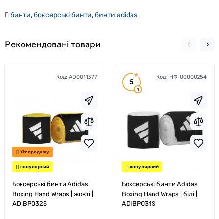
бинти
,
боксерські бинти
,
бинти adidas
Рекомендовані товари
Код:
AD0011377
Код:
НФ-00000254
5
1
Хіт продажу
популярний
популярний
Боксерські бинти Adidas
Боксерські бинти Adidas
Boxing Hand Wraps | жовті |
Boxing Hand Wraps | білі |
ADIBP032S
ADIBP031S