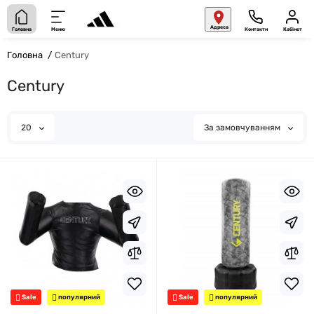
Адреса
Головна
Меню
Контакти
Кабінет
Головна
Century
Century
20
За замовчуванням
Sale
популярний
Sale
популярний