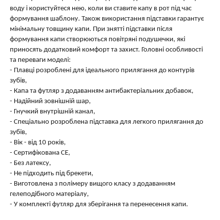
воду і користуйтеся нею, коли ви ставите капу в рот під час
формування шаблону. Також використання підставки гарантує
мінімальну товщину капи. При знятті підставки після
формування капи створюються повітряні подушечки, які
приносять додатковий комфорт та захист. Головні особливості
та переваги моделі:
- Плавці розроблені для ідеального прилягання до контурів
зубів,
- Капа та футляр з додаванням антибактеріальних добавок,
- Надійний зовнішній шар,
- Гнучкий внутрішній канал,
- Спеціально розроблена підставка для легкого прилягання до
зубів,
- Вік - від 10 років,
- Сертифікована CE,
- Без латексу,
- Не підходить під брекети,
- Виготовлена ​​з полімеру вищого класу з додаванням
гелеподібного матеріалу,
- У комплекті футляр для зберігання та перенесення капи.