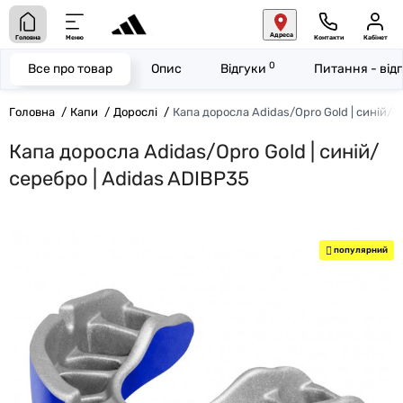
Адреса
Головна
Меню
Контакти
Кабінет
0
Все про товар
Опис
Відгуки
Питання - від
Головна
Капи
Дорослі
Капа доросла Adidas/Opro Gold | синій/с
Капа доросла Adidas/Opro Gold | синій/
серебро | Adidas ADIBP35
популярний