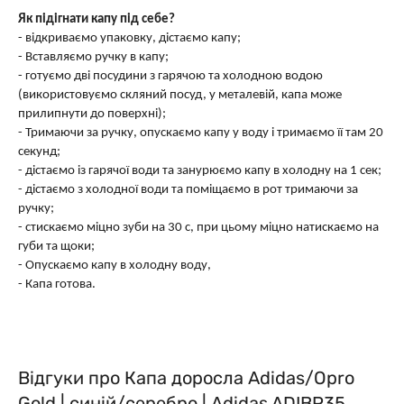
Як підігнати капу під себе?
- відкриваємо упаковку, дістаємо капу;
- Вставляємо ручку в капу;
- готуємо дві посудини з гарячою та холодною водою
(використовуємо скляний посуд, у металевій, капа може
прилипнути до поверхні);
- Тримаючи за ручку, опускаємо капу у воду і тримаємо її там 20
секунд;
- дістаємо із гарячої води та занурюємо капу в холодну на 1 сек;
- дістаємо з холодної води та поміщаємо в рот тримаючи за
ручку;
- стискаємо міцно зуби на 30 с, при цьому міцно натискаємо на
губи та щоки;
- Опускаємо капу в холодну воду,
- Капа готова.
Відгуки про Капа доросла Adidas/Opro
Gold | синій/серебро | Adidas ADIBP35