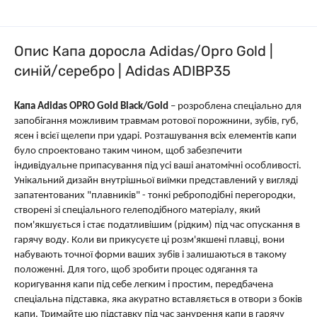
Опис Капа доросла Adidas/Opro Gold |
синій/серебро | Adidas ADIBP35
Капа Adidas OPRO Gold Black/Gold
– розроблена спеціально для
запобігання можливим травмам ротової порожнини, зубів, губ,
ясен і всієї щелепи при ударі. Розташування всіх елементів капи
було спроектовано таким чином, щоб забезпечити
індивідуальне припасування під усі ваші анатомічні особливості.
Унікальний дизайн внутрішньої виїмки представлений у вигляді
запатентованих "плавників" - тонкі реброподібні перегородки,
створені зі спеціального гелеподібного матеріалу, який
пом'якшується і стає податливішим (рідким) під час опускання в
гарячу воду. Коли ви прикусуєте ці розм'якшені плавці, вони
набувають точної форми ваших зубів і залишаються в такому
положенні. Для того, щоб зробити процес одягання та
коригування капи під себе легким і простим, передбачена
спеціальна підставка, яка акуратно вставляється в отвори з боків
капи. Тримайте цю підставку під час занурення капи в гарячу