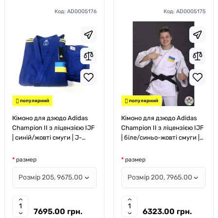
Код:
AD0005176
Код:
AD0005175
популярний
популярний
Кімоно для дзюдо Adidas
Кімоно для дзюдо Adidas
Champion II з ліцензією IJF
Champion II з ліцензією IJF
| синій/жовті смуги | J-
| біле/синьо-жовті смуги |
IJFB-SMU
J-IJF-SMU
размер
размер
7695.00 грн.
6323.00 грн.