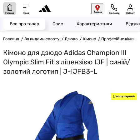
Адреса
Головна
Меню
Контакти
Кабінет
Все про товар
Опис
Характеристики
Відгу
Головна
За видами спорту
Дзюдо
Кімоно
Професійне кімоно
Кімоно для дзюдо Adidas Champion III
Olympic Slim Fit з ліцензією IJF | синій/
золотий логотип | J-IJFB3-L
популярний