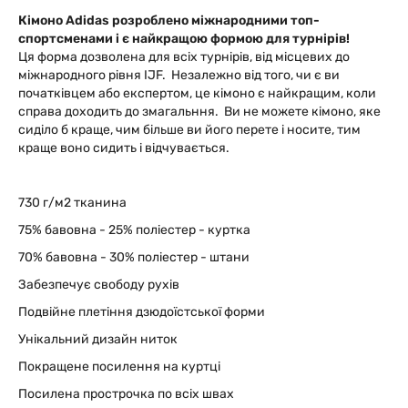
Кімоно Adidas розроблен
о міжнародними топ-
спортсменами і є найкращою формою для турнірів
!
Ця форма дозволена для всіх турнірів, від місцевих до
міжнародного рівня IJF. Незалежно від того, чи є ви
початківцем або експертом, це кімоно є найкращим, коли
справа доходить до змагальння. Ви не можете кімоно, яке
сиділо б краще, чим більше ви його перете і носите, тим
краще воно сидить і відчувається.
730 г/м2 тканина
75% бавовна - 25% поліестер - куртка
70% бавовна - 30% поліестер - штани
Забезпечує свободу рухів
Подвійне плетіння дзюдоїстської форми
Унікальний дизайн ниток
Покращене посилення на куртці
Посилена прострочка по всіх швах