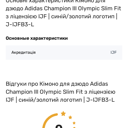
Основні характеристики Кімоно для
дзюдо Adidas Champion III Olympic Slim Fit
з ліцензією IJF | синій/золотий логотип |
J-IJFB3-L
Основные характеристики
Акредитація
IJF
Відгуки про Кімоно для дзюдо Adidas
Champion III Olympic Slim Fit з ліцензією
IJF | синій/золотий логотип | J-IJFB3-L