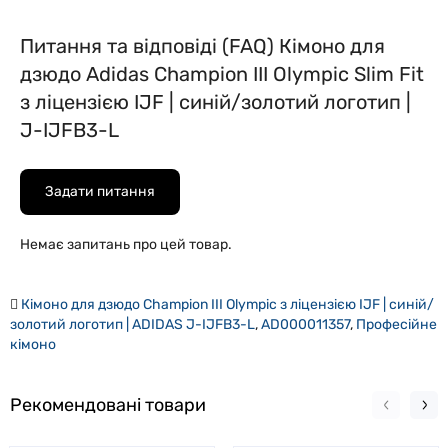
Питання та відповіді (FAQ) Кімоно для
дзюдо Adidas Champion III Olympic Slim Fit
з ліцензією IJF | синій/золотий логотип |
J-IJFB3-L
Задати питання
Немає запитань про цей товар.
Кімоно для дзюдо Champion III Olympic з ліцензією IJF | синій/
золотий логотип | ADIDAS J-IJFB3-L
,
AD000011357
,
Професійне
кімоно
Рекомендовані товари