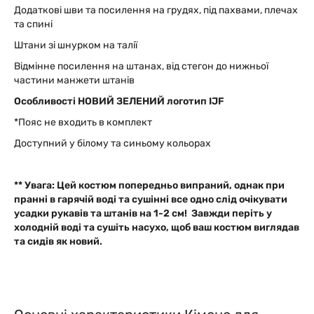
Додаткові шви та посилення на грудях, під пахвами, плечах
та спині
Штани зі шнурком на талії
Відмінне посилення на штанах, від стегон до нижньої
частини манжети штанів
Особливості НОВИЙ
ЗЕЛЕНИЙ логотип IJF
*Пояс не входить в комплект
Доступний у білому та синьому кольорах
** Увага: Цей костюм попередньо випраний, однак при
пранні в гарячій воді та сушінні все одно слід очікувати
усадки рукавів та штанів на 1-2 см! Завжди періть у
холодній воді та сушіть насухо, щоб ваш костюм виглядав
та сидів як новий.