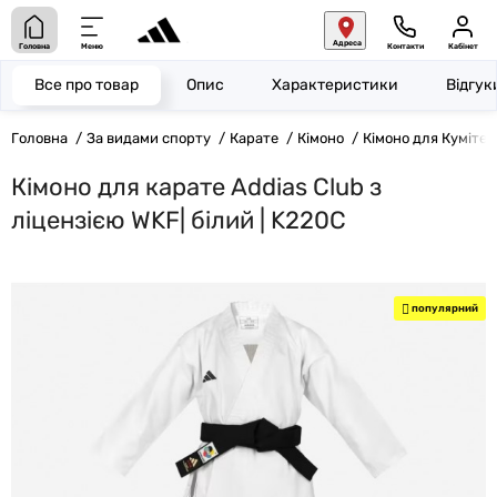
Адреса
Головна
Меню
Контакти
Кабінет
Все про товар
Опис
Характеристики
Відгу
Головна
За видами спорту
Карате
Кімоно
Кімоно для Куміте
Кімоно для карате Addias Club з
ліцензією WKF| білий | K220C
популярний