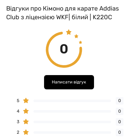
Відгуки про Кімоно для карате Addias
Club з ліцензією WKF| білий | K220C
0
Написати відгук
5
0
4
0
3
0
2
0