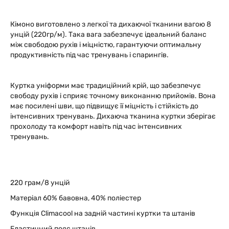
Кімоно виготовлено з легкої та дихаючої тканини вагою 8
унцій (220гр/м). Така вага забезпечує ідеальний баланс
між свободою рухів і міцністю, гарантуючи оптимальну
продуктивність під час тренувань і спарингів.
Куртка уніформи має традиційний крій, що забезпечує
свободу рухів і сприяє точному виконанню прийомів. Вона
має посилені шви, що підвищує її міцність і стійкість до
інтенсивних тренувань. Дихаюча тканина куртки зберігає
прохолоду та комфорт навіть під час інтенсивних
тренувань.
220 грам/8 унцій
Матеріал 60% бавовна, 40% поліестер
Функція Climacool на задній частині куртки та штанів
Еластичний пояс штанів