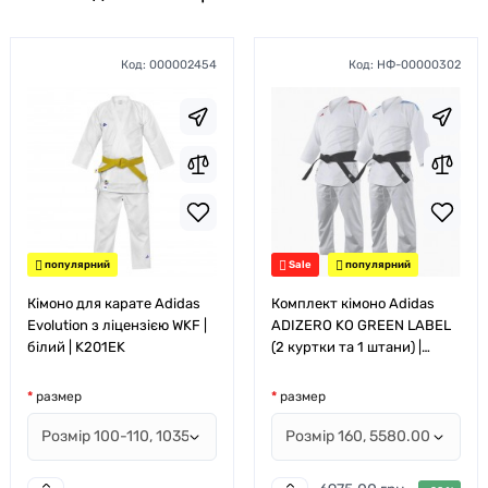
Код:
000002454
Код:
НФ-00000302
популярний
Sale
популярний
Кімоно для карате Adidas
Комплект кімоно Adidas
Evolution з ліцензією WKF |
ADIZERO KO GREEN LABEL
білий | K201EK
(2 куртки та 1 штани) |
білий | KOST20_KIT
размер
размер