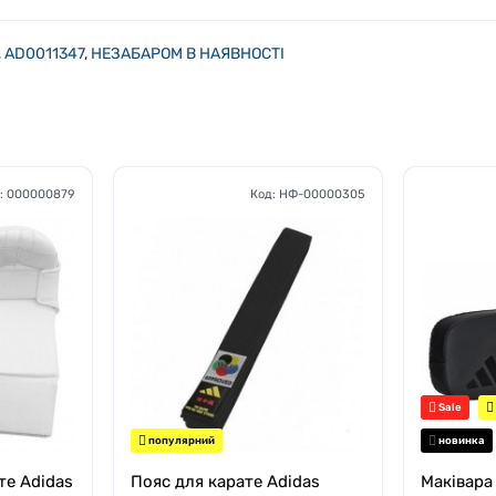
,
AD0011347
,
НЕЗАБАРОМ В НАЯВНОСТІ
:
000000879
Код:
НФ-00000305
Sale
популярний
новинка
те Adidas
Пояс для карате Adidas
Маківара