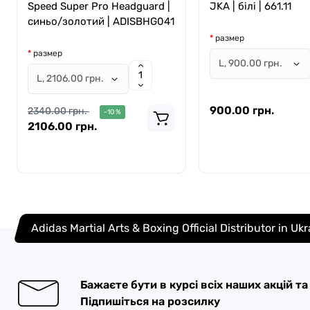
Speed Super Pro Headguard |
JKA | білі | 661.11
синьо/золотий | ADISBHG041
размер
размер
900.00 грн.
2340.00 грн.
-10 %
2106.00 грн.
Adidas Martial Arts & Boxing Official Distributor in Uk
Бажаєте бути в курсі всіх наших акцій т
Підпишіться на розсилку