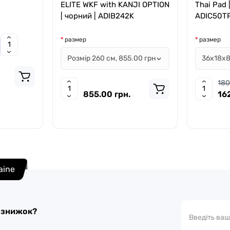
ELITE WKF with KANJI OPTION
Thai Pad 
| чорний | ADIB242K
ADIC50T
размер
размер
180
855.00 грн.
16
raine
а знижок?