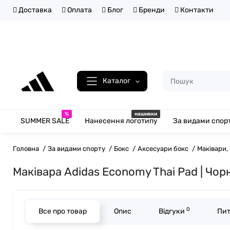
Доставка
Оплата
Блог
Бренди
Контакти
Каталог
%
нашивки
SUMMER SALE
Нанесення логотипу
За видами спор
Головна
За видами спорту
Бокс
Аксесуари бокс
Маківари,
Маківара Adidas Economy Thai Pad | Чор
0
Все про товар
Опис
Відгуки
Пит