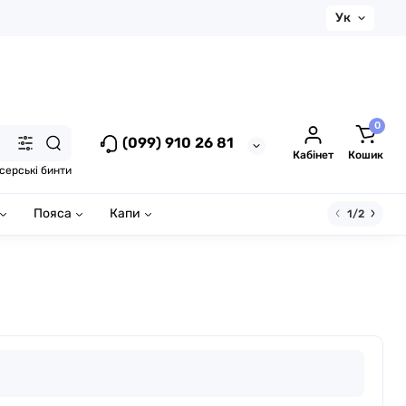
Ук
0
(099) 910 26 81
Кабінет
Кошик
серські бинти
Пояса
Капи
1/2