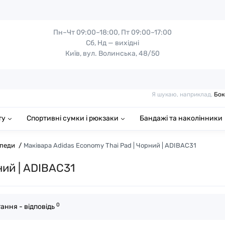
Пн–Чт 09:00–18:00, Пт 09:00–17:00
Сб, Нд — вихідні
Київ, вул. Волинська, 48/50
Я шукаю, наприклад,
Бок
ту
Спортивні сумки і рюкзаки
Бандажі та наколінники
 педи
Маківара Adidas Economy Thai Pad | Чорний | ADIBAC31
ний | ADIBAC31
0
ання - відповідь