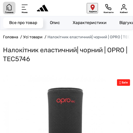
Адреса
Головна
Меню
Контакти
Кабінет
Все про товар
Опис
Характеристики
Відгу
Головна
Усі товари
Налокітник еластичний| чорний | OPRO | TEC
Налокітник еластичний| чорний | OPRO |
TEC5746
Sale