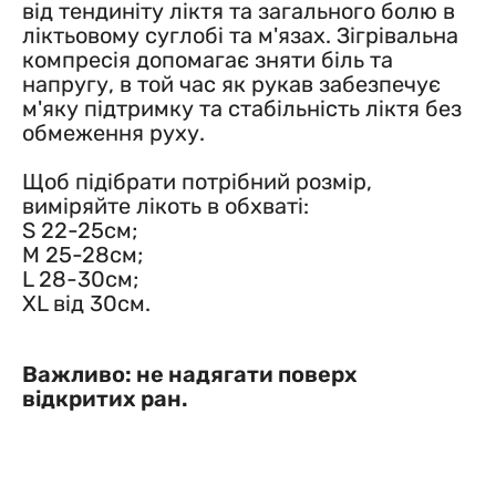
від тендиніту ліктя та загального болю в
ліктьовому суглобі та м'язах. Зігрівальна
компресія допомагає зняти біль та
напругу, в той час як рукав забезпечує
м'яку підтримку та стабільність ліктя без
обмеження руху.
Щоб підібрати потрібний розмір,
виміряйте лікоть в обхваті:
S 22-25см;
M 25-28см;
L 28-30см;
XL від 30см.
Важливо: не надягати поверх
відкритих ран.