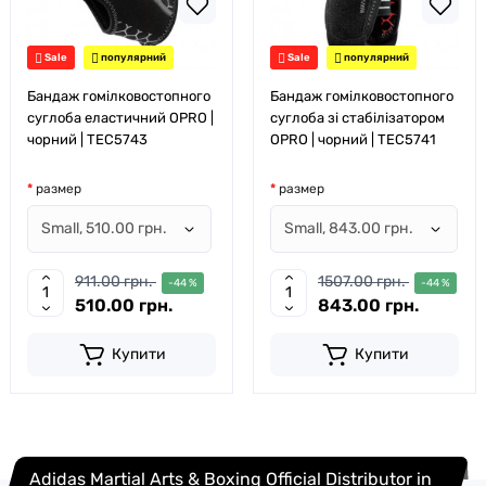
Sale
популярний
Sale
популярний
Бандаж гомілковостопного
Бандаж гомілковостопного
суглоба еластичний OPRO |
суглоба зі стабілізатором
чорний | TEC5743
OPRO | чорний | TEC5741
размер
размер
911.00 грн.
1507.00 грн.
-44 %
-44 %
510.00 грн.
843.00 грн.
Купити
Купити
Adidas Martial Arts & Boxing Official Distributor in