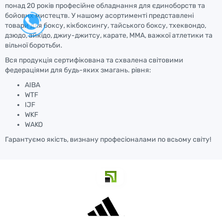
понад 20 років професійне обладнання для єдиноборств та
бойових мистецтв. У нашому асортименті представлені
товари для боксу, кікбоксингу, тайського боксу, тхеквондо,
дзюдо, айкідо, джиу-джитсу, карате, ММА, важкої атлетики та
вільної боротьби.
Вся продукція сертифікована та схвалена світовими
федераціями для будь-яких змагань. рівня:
AIBA
WTF
IJF
WKF
WAKO
Гарантуємо якість, визнану професіоналами по всьому світу!