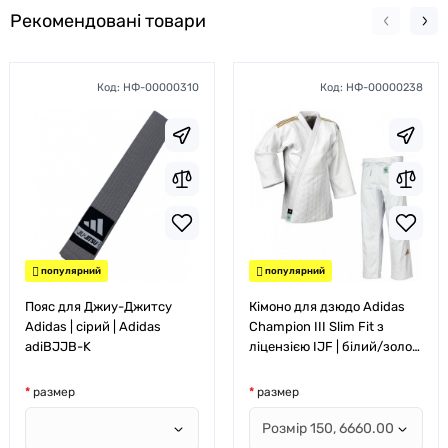
Рекомендовані товари
Код:
НФ-00000310
Код:
НФ-00000238
популярний
популярний
Пояс для Джиу-Джитсу
Кімоно для дзюдо Adidas
Adidas | сірий | Adidas
Champion III Slim Fit з
adiBJJB-K
ліцензією IJF | білий/золоті
полоси | J-IJF3
размер
размер