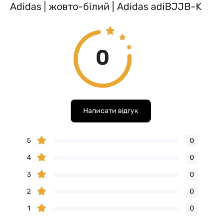
Adidas | жовто-білий | Adidas adiBJJB-K
0
Написати відгук
5
0
4
0
3
0
2
0
1
0