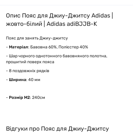
Опис Пояс для Джиу-Джитсу Adidas |
жовто-білий | Adidas adiBJJB-K
Пояс для занять Джиу-джитсу
-
Матеріал
: Бавовна 60%, Полієстер 40%
- Шар чорного однотонного бавовняного полотна,
прошитий поверх пояса
- 8 поздовжніх рядків
-
Ширина
: 40 мм
-
Розмір М2
: 240см
Відгуки про Пояс для Джиу-Джитсу