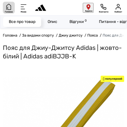
Адреса
Головна
Меню
Контакти
Кабінет
0
Все про товар
Опис
Відгуки
Питання - від
Головна
За видами спорту
Джиу джитсу
Пояса
Пояс для Джи
Пояс для Джиу-Джитсу Adidas | жовто-
білий | Adidas adiBJJB-K
популярний