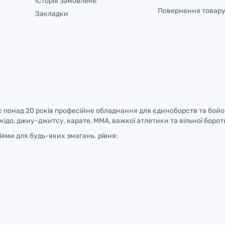
Історія замовлень
Повернення товар
Закладки
є понад 20 років професійне обладнання для єдиноборств та бой
йкідо, джиу-джитсу, карате, ММА, важкої атлетики та вільної борот
ями для будь-яких змагань. рівня: