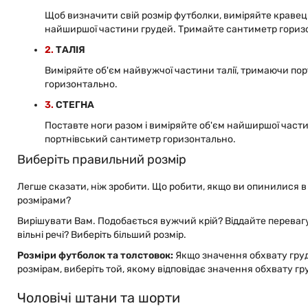
Щоб визначити свій розмір футболки, виміряйте краве
найширшої частини грудей. Тримайте сантиметр гориз
2.
ТАЛІЯ
Виміряйте об'єм найвужчої частини талії, тримаючи по
горизонтально.
3.
СТЕГНА
Поставте ноги разом і виміряйте об'єм найширшої част
портнівський сантиметр горизонтально.
Виберіть правильний розмір
Легше сказати, ніж зробити. Що робити, якщо ви опинилися в
розмірами?
Вирішувати Вам. Подобається вужчий крій? Віддайте переваг
вільні речі? Виберіть більший розмір.
Розміри футболок та толстовок:
Якщо значення обхвату груде
розмірам, виберіть той, якому відповідає значення обхвату гр
Чоловічі штани та шорти