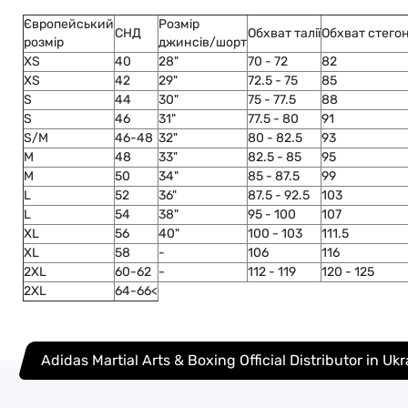
Європейський
Розмір
СНД
Обхват талії
Обхват стего
розмір
джинсів/шорт
XS
40
28"
70 - 72
82
XS
42
29"
72.5 - 75
85
S
44
30"
75 - 77.5
88
S
46
31"
77.5 - 80
91
S/M
46-48
32"
80 - 82.5
93
M
48
33"
82.5 - 85
95
M
50
34"
85 - 87.5
99
L
52
36"
87.5 - 92.5
103
L
54
38"
95 - 100
107
XL
56
40"
100 - 103
111.5
XL
58
-
106
116
2XL
60-62
-
112 - 119
120 - 125
2XL
64-66<
Adidas Martial Arts & Boxing Official Distributor in Uk