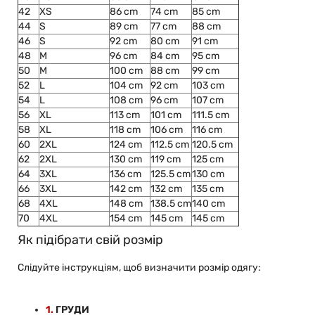
42
XS
86 cm
74 cm
85 cm
44
S
89 cm
77 cm
88 cm
46
S
92 cm
80 cm
91 cm
48
M
96 cm
84 cm
95 cm
50
M
100 cm
88 cm
99 cm
52
L
104 cm
92 cm
103 cm
54
L
108 cm
96 cm
107 cm
56
XL
113 cm
101 cm
111.5 cm
58
XL
118 cm
106 cm
116 cm
60
2XL
124 cm
112.5 cm
120.5 cm
62
2XL
130 cm
119 cm
125 cm
64
3XL
136 cm
125.5 cm
130 cm
66
3XL
142 cm
132 cm
135 cm
68
4XL
148 cm
138.5 cm
140 cm
70
4XL
154 cm
145 cm
145 cm
Як підібрати свій розмір
Слідуйте інструкціям, щоб визначити розмір одягу:
1.
ГРУДИ