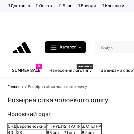
Доставка
Оплата
Блог
Бренди
Контакти
Каталог
%
нашивки
SUMMER SALE
Нанесення логотипу
За видами спор
Головна
Розмірна сітка чоловічого одягу
Розмірна сітка чоловічого одягу
Чоловічий одяг
СНД
Європейський
1. ГРУДИ
2. ТАЛІЯ
3. СТЕГНА
40
XS
83 cm
71 cm
82 cm