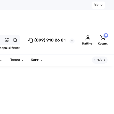
Ук
0
(099) 910 26 81
Кабінет
Кошик
серські бинти
Пояса
Капи
1/2