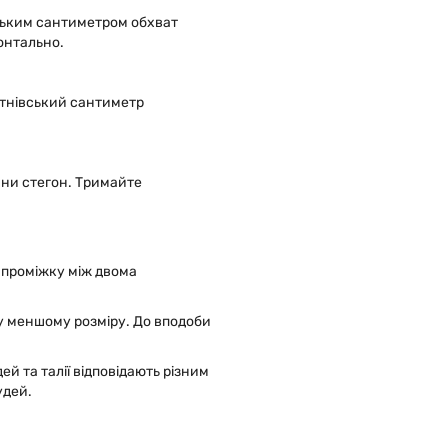
цьким сантиметром обхват
онтально.
ртнівський сантиметр
ини стегон. Тримайте
 проміжку між двома
у меншому розміру. До вподоби
й та талії відповідають різним
удей.