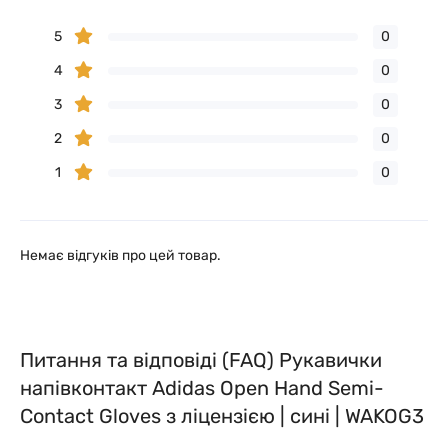
5
0
4
0
3
0
2
0
1
0
Немає відгуків про цей товар.
Питання та відповіді (FAQ) Рукавички
напівконтакт Adidas Open Hand Semi-
Contact Gloves з ліцензією | сині | WAKOG3