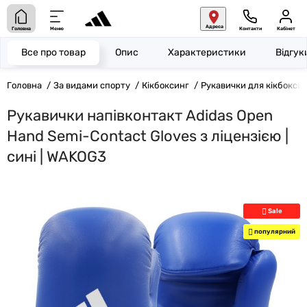
Адреса
Головна
Меню
Контакти
Кабінет
Все про товар
Опис
Характеристики
Відгу
Головна
За видами спорту
Кікбоксинг
Рукавички для кікбокси
Рукавички напівконтакт Adidas Open
Hand Semi-Contact Gloves з ліцензією |
сині | WAKOG3
Sale
популярний