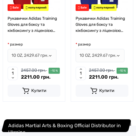
Sale
популярний
Sale
популярний
Рукавички Adidas Training
Рукавички Adidas Training
Gloves для боксу та
Gloves для боксу та
кікбоксингу з ліцензією
кікбоксингу з ліцензією
Wako | червоний |
Wako| синій | ADIWAKOG2
ADIWAKOG2
размер
размер
2457.00 грн.
2457.00 грн.
-10 %
-10 %
2211.00 грн.
2211.00 грн.
Купити
Купити
Adidas Martial Arts & Boxing Official Distributor in
Ukraine