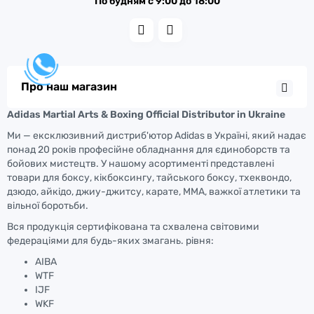
По будням с 9:00 до 18:00
Про наш магазин
Adidas Martial Arts & Boxing Official Distributor in Ukraine
Ми — ексклюзивний дистриб'ютор Adidas в Україні, який надає
понад 20 років професійне обладнання для єдиноборств та
бойових мистецтв. У нашому асортименті представлені
товари для боксу, кікбоксингу, тайського боксу, тхеквондо,
дзюдо, айкідо, джиу-джитсу, карате, ММА, важкої атлетики та
вільної боротьби.
Вся продукція сертифікована та схвалена світовими
федераціями для будь-яких змагань. рівня:
AIBA
WTF
IJF
WKF