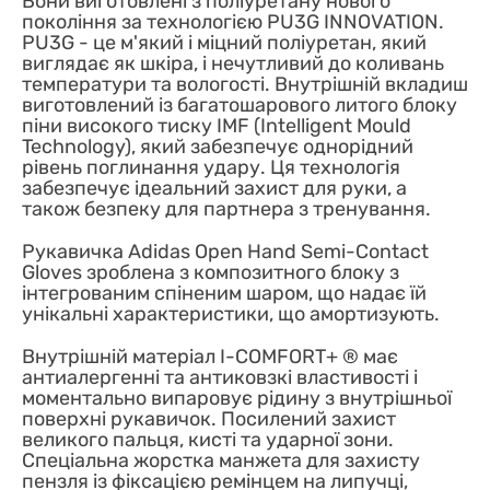
Вони виготовлені з поліуретану нового
покоління за технологією PU3G INNOVATION.
PU3G - це м'який і міцний поліуретан, який
виглядає як шкіра, і нечутливий до коливань
температури та вологості. Внутрішній вкладиш
виготовлений із багатошарового литого блоку
піни високого тиску IMF (Intelligent Mould
Technology), який забезпечує однорідний
рівень поглинання удару. Ця технологія
забезпечує ідеальний захист для руки, а
також безпеку для партнера з тренування.
Рукавичка Adidas Open Hand Semi-Contact
Gloves зроблена з композитного блоку з
інтегрованим спіненим шаром, що надає їй
унікальні характеристики, що амортизують.
Внутрішній матеріал I-COMFORT+ ® має
антиалергенні та антиковзкі властивості і
моментально випаровує рідину з внутрішньої
поверхні рукавичок. Посилений захист
великого пальця, кисті та ударної зони.
Спеціальна жорстка манжета для захисту
пензля із фіксацією ремінцем на липучці,