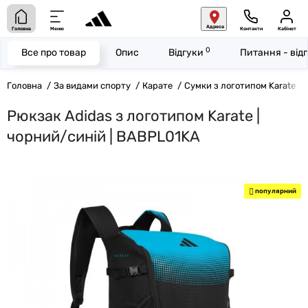
Адреса
Головна
Меню
Контакти
Кабінет
0
Все про товар
Опис
Відгуки
Питання - від
Головна
За видами спорту
Карате
Сумки з логотипом Karate
Рюкзак Adidas з логотипом Karate |
чорний/синій | BABPL01KA
популярний