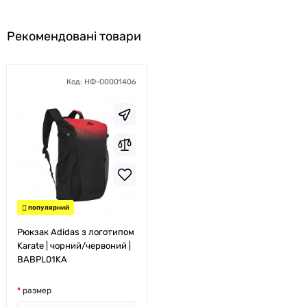
Рекомендовані товари
Код:
НФ-00001406
популярний
Рюкзак Adidas з логотипом
Karate | чорний/червоний |
BABPL01KA
размер