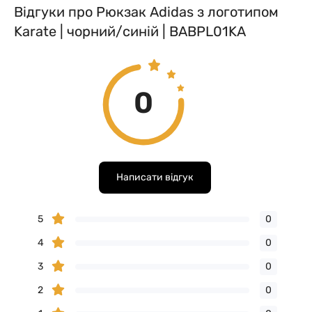
Відгуки про Рюкзак Adidas з логотипом
Karate | чорний/синій | BABPL01KA
0
Написати відгук
5
0
4
0
3
0
2
0