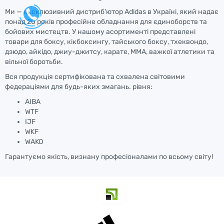
Ми — ексклюзивний дистриб'ютор Adidas в Україні, який надає
понад 20 років професійне обладнання для єдиноборств та
бойових мистецтв. У нашому асортименті представлені
товари для боксу, кікбоксингу, тайського боксу, тхеквондо,
дзюдо, айкідо, джиу-джитсу, карате, ММА, важкої атлетики та
вільної боротьби.
Вся продукція сертифікована та схвалена світовими
федераціями для будь-яких змагань. рівня:
AIBA
WTF
IJF
WKF
WAKO
Гарантуємо якість, визнану професіоналами по всьому світу!