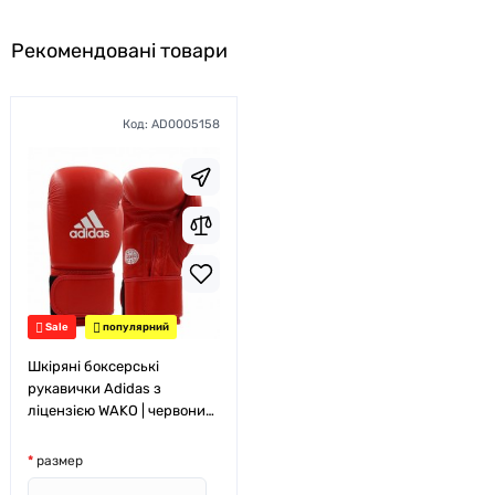
Рекомендовані товари
Код:
AD0005158
Sale
популярний
Шкіряні боксерські
рукавички Adidas з
ліцензією WAKO | червоний
| ADIWAKOG1
размер