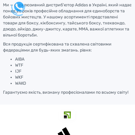
Ми — ексклюзивний дистриб'ютор Adidas в Україні, який надає
понад 20 років професійне обладнання для єдиноборств та
бойових мистецтв. У нашому асортименті представлені
товари для боксу, кікбоксингу, тайського боксу, тхеквондо,
дзюдо, айкідо, джиу-джитсу, карате, ММА, важкої атлетики та
вільної боротьби.
Вся продукція сертифікована та схвалена світовими
федераціями для будь-яких змагань. рівня:
AIBA
WTF
IJF
WKF
WAKO
Гарантуємо якість, визнану професіоналами по всьому світу!