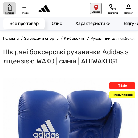
Адреса
Головна
Меню
Контакти
Кабінет
Все про товар
Опис
Характеристики
Відгу
Головна
За видами спорту
Кікбоксинг
Рукавички для кікбокси
Шкіряні боксерські рукавички Adidas з
ліцензією WAKO | синій | ADIWAKOG1
Sale
популярний