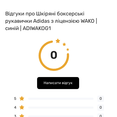
Відгуки про Шкіряні боксерські
рукавички Adidas з ліцензією WAKO |
синій | ADIWAKOG1
0
Написати відгук
5
0
4
0
3
0