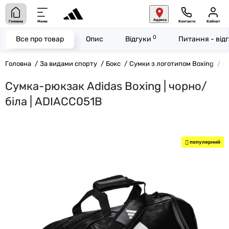
Адреса
Головна
Меню
Контакти
Кабінет
0
Все про товар
Опис
Відгуки
Питання - від
Головна
За видами спорту
Бокс
Сумки з логотипом Boxing
С
Сумка-рюкзак Adidas Boxing | чорно/
біла | ADIACC051B
популярний