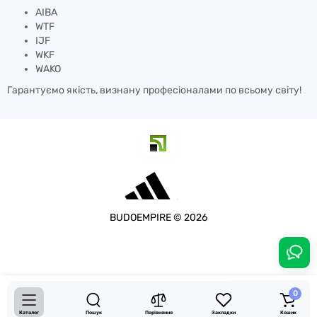
AIBA
WTF
IJF
WKF
WAKO
Гарантуємо якість, визнану професіоналами по всьому світу!
BUDOEMPIRE © 2026
4050.00 грн.
Купити
0
Каталог
Пошук
Порівняння
Закладки
Кошик