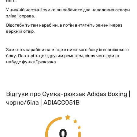
його.
У нижній частині сумки ви побачите два невеликих отвори
зліва і справа.
Відстебніть там карабіни, а потім витягніть ремені через
верхній отвір.
Замкніть карабіни на місце з нижнього боку із зовнішнього
боку. Повторіть це з другим ременем, після чого сумка
набуде функції рюкзака.
Відгуки про Сумка-рюкзак Adidas Boxing |
чорно/біла | ADIACC051B
0