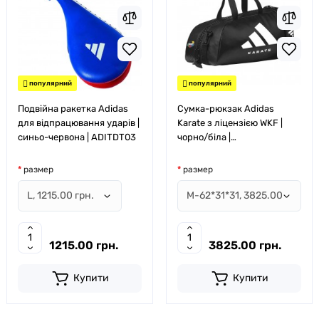
популярний
популярний
Подвійна ракетка Adidas
Сумка-рюкзак Adidas
для відпрацювання ударів |
Karate з ліцензією WKF |
синьо-червона | ADITDT03
чорно/біла |
ADIACC051WKF
размер
размер
1215.00 грн.
3825.00 грн.
Купити
Купити