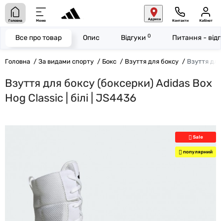
Адреса
Головна
Меню
Контакти
Кабінет
0
Все про товар
Опис
Відгуки
Питання - від
Головна
За видами спорту
Бокс
Взуття для боксу
Взуття для 
Взуття для боксу (боксерки) Adidas Box
Hog Classic | білі | JS4436
Sale
популярний