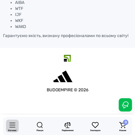
AIBA
WTF
IJF
WKF
WAKO
Гарантуємо якість, визнану професіоналами по всьому світу!
BUDOEMPIRE © 2026
3375.00 грн.
-10 %
0
Купити
3038.00 грн.
Каталог
Пошук
Порівняння
Закладки
Кошик