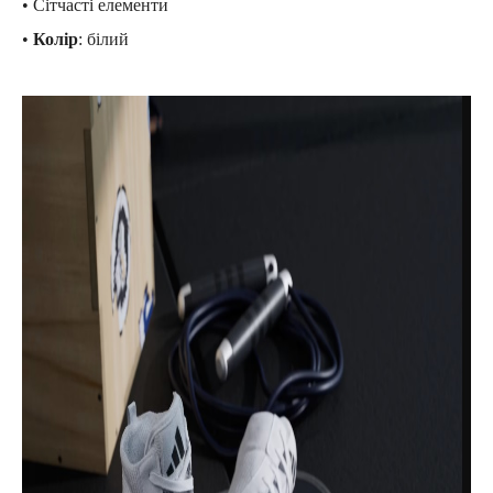
• Сітчасті елементи
•
Колір
: білий