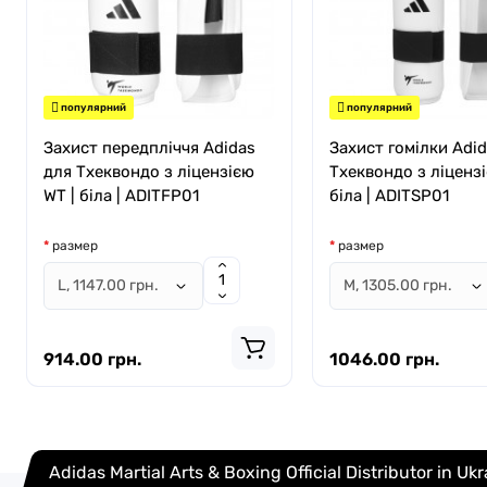
популярний
популярний
Захист передпліччя Adidas
Захист гомілки Adid
для Тхеквондо з ліцензією
Тхеквондо з ліцензі
WT | біла | ADITFP01
біла | ADITSP01
размер
размер
914.00 грн.
1046.00 грн.
Adidas Martial Arts & Boxing Official Distributor in Uk