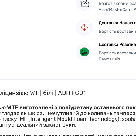
Безготівковий роз
Visa/MasterCard, 
Доставка Новою 
Вартість доставки 
Доставка Розетка
Вартість доставки 
Самовивіз
іцензією WT | білі | ADITFG01
єю WTF виготовлені з поліуретану останнього по
виглядає як шкіра, і нечутливий до коливань темпера
тиску IMF (Intelligent Mould Foam Technology), зро
антує ідеальний захист руки.