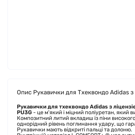
Опис Рукавички для Тхеквондо Adidas з л
Рукавички для тхеквондо Adidas з ліцензі
PU3G
- це м'який і міцний поліуретан, який 
Композитний литий вкладиш із піни високого 
однорідний рівень поглинання удару, що гар
Рукавички мають відкриті пальці та долоню.