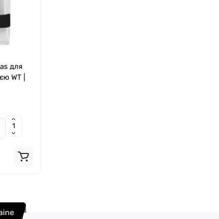
as для
єю WT |
raine