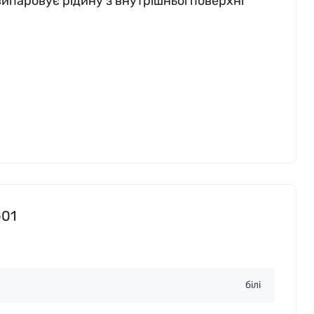
випаровує рідину з внутрішньої поверхні
G01
білі