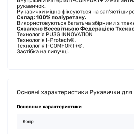
Внутрішній матеріал I-COMFORT+ ® має антиа
рукавичок.
Рукавички міцно фіксуються на зап'ясті шир
Склад: 100% поліуретану.
Використовуються багатьма збірними з тхек
Схвалено Всесвітньою Федерацією Тхекво
Технологія PU3G INNOVATION
Технологія I-Protech®.
Технологія I-COMFORT+®.
Застібка на липучці.
Основні характеристики Рукавички для Тх
Основные характеристики
Колір