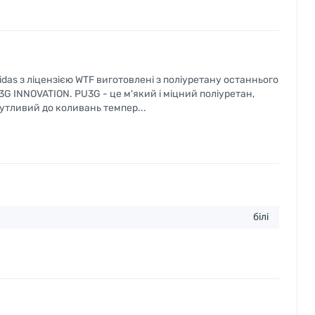
das з ліцензією WTF виготовлені з поліуретану останнього
3G INNOVATION. PU3G - це м'який і міцний поліуретан,
чутливий до коливань темпер...
білі