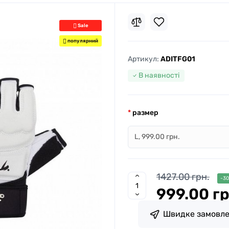
Sale
популярний
Артикул:
ADITFG01
В наявності
размер
1427.00 грн.
-30
999.00 гр
Швидке замовл