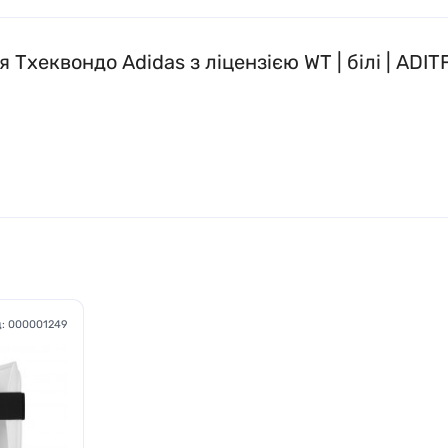
 Тхеквондо Adidas з ліцензією WT | білі | ADI
д:
000001249