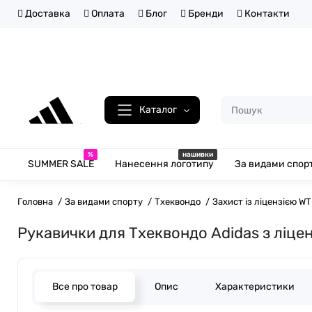
Доставка
Оплата
Блог
Бренди
Контакти
Каталог
%
нашивки
SUMMER SALE
Нанесення логотипу
За видами спор
Головна
За видами спорту
Тхеквондо
Захист із ліцензією WT
Рукавички для Тхеквондо Adidas з ліценз
Все про товар
Опис
Характеристики