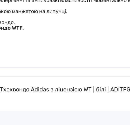
лергенні та антиковзкі властивості і моментально 
окою манжетою на липучці.
вондо.
ндо WTF.
еквондо Adidas з ліцензією WT | білі | ADITF