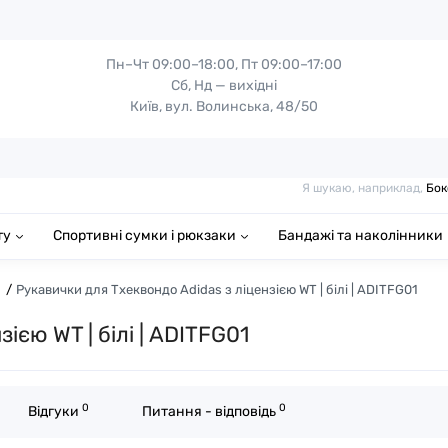
Пн–Чт 09:00–18:00, Пт 09:00–17:00
Сб, Нд — вихідні
Київ, вул. Волинська, 48/50
Я шукаю, наприклад,
Бок
ту
Спортивні сумки і рюкзаки
Бандажі та наколінники
Рукавички для Тхеквондо Adidas з ліцензією WT | білі | ADITFG01
ією WT | білі | ADITFG01
0
0
Відгуки
Питання - відповідь