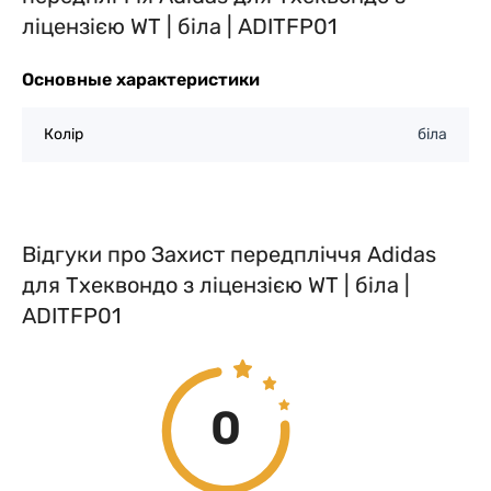
ліцензією WT | біла | ADITFP01
Основные характеристики
Колір
біла
Відгуки про Захист передпліччя Adidas
для Тхеквондо з ліцензією WT | біла |
ADITFP01
0