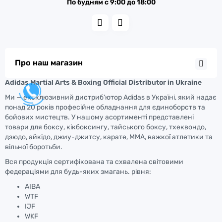
По будням с 9:00 до 18:00
Про наш магазин
Adidas Martial Arts & Boxing Official Distributor in Ukraine
Ми — ексклюзивний дистриб'ютор Adidas в Україні, який надає
понад 20 років професійне обладнання для єдиноборств та
бойових мистецтв. У нашому асортименті представлені
товари для боксу, кікбоксингу, тайського боксу, тхеквондо,
дзюдо, айкідо, джиу-джитсу, карате, ММА, важкої атлетики та
вільної боротьби.
Вся продукція сертифікована та схвалена світовими
федераціями для будь-яких змагань. рівня:
AIBA
WTF
IJF
WKF