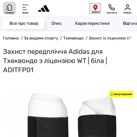
Адреса
Головна
Меню
Контакти
Кабінет
Все про товар
Опис
Характеристики
Відгу
Головна
За видами спорту
Тхеквондо
Захист із ліцензією WT
Захист передпліччя Adidas для
Тхеквондо з ліцензією WT | біла |
ADITFP01
популярний