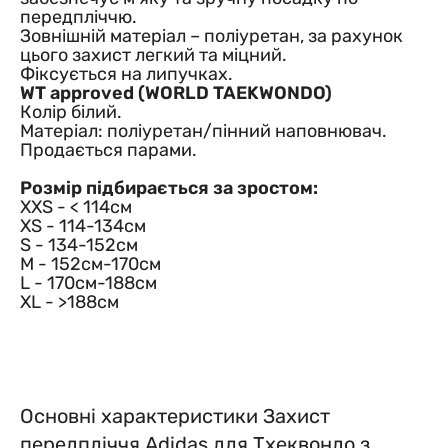
передпліччю.
Зовнішній матеріал – поліуретан, за рахунок
цього захист легкий та міцний.
Фіксується на липучках.
WT approved (WORLD TAEKWONDO)
Колір білий.
Матеріал: поліуретан/пінний наповнювач.
Продається парами.
Розмір підбирається за зростом:
XXS - < 114см
XS - 114-134см
S - 134-152см
M - 152см-170см
L - 170см-188см
XL - >188см
Основні характеристики Захист
передпліччя Adidas для Тхеквондо з