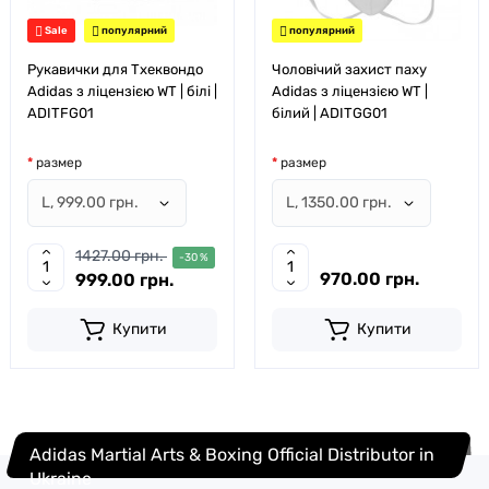
Sale
популярний
популярний
Рукавички для Тхеквондо
Чоловічий захист паху
Adidas з ліцензією WT | білі |
Adidas з ліцензією WT |
ADITFG01
білий | ADITGG01
размер
размер
1427.00 грн.
-30 %
970.00 грн.
999.00 грн.
Купити
Купити
Adidas Martial Arts & Boxing Official Distributor in
Ukraine