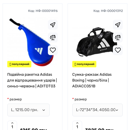
Код:
НФ-00001496
Код:
НФ-00001392
популярний
популярний
Подвійна ракетка Adidas
Сумка-рюкзак Adidas
для відпрацювання ударів |
Boxing | чорно/біла |
синьо-червона | ADITDT03
ADIACC051B
размер
размер