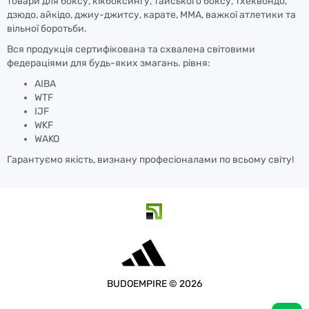
товари для боксу, кікбоксингу, тайського боксу, тхеквондо,
дзюдо, айкідо, джиу-джитсу, карате, ММА, важкої атлетики та
вільної боротьби.
Вся продукція сертифікована та схвалена світовими
федераціями для будь-яких змагань. рівня:
AIBA
WTF
IJF
WKF
WAKO
Гарантуємо якість, визнану професіоналами по всьому світу!
BUDOEMPIRE © 2026