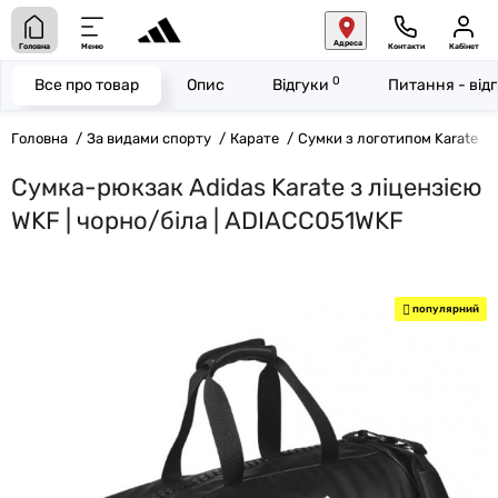
Адреса
Головна
Меню
Контакти
Кабінет
0
Все про товар
Опис
Відгуки
Питання - від
Головна
За видами спорту
Карате
Сумки з логотипом Karate
Сумка-рюкзак Adidas Karate з ліцензією
WKF | чорно/біла | ADIACC051WKF
популярний