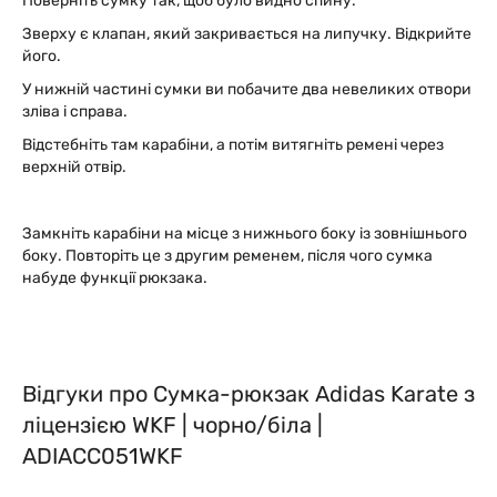
Поверніть сумку так, щоб було видно спину.
Зверху є клапан, який закривається на липучку. Відкрийте
його.
У нижній частині сумки ви побачите два невеликих отвори
зліва і справа.
Відстебніть там карабіни, а потім витягніть ремені через
верхній отвір.
Замкніть карабіни на місце з нижнього боку із зовнішнього
боку. Повторіть це з другим ременем, після чого сумка
набуде функції рюкзака.
Відгуки про Сумка-рюкзак Adidas Karate з
ліцензією WKF | чорно/біла |
ADIACC051WKF